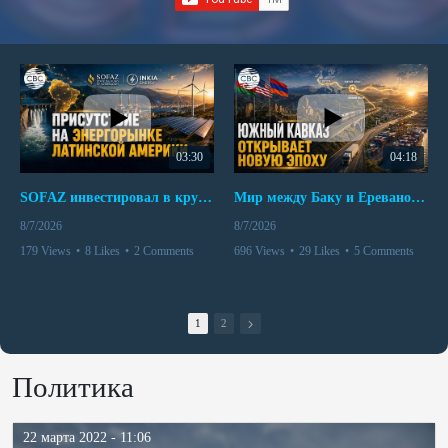
03:30
04:18
SOFAZ инвестировал в крупнейшего независимого производителя электроэнергии Перу
Мир между Баку и Ереваном запускает крупные логистические проекты
8/7/2026
8/7/2026
179 Views
•
8 Likes
•
2 Comments
696 Views
•
29 Likes
•
5 Comments
1
2
Политика
22 марта 2022 - 11:06