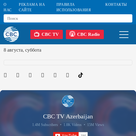
О
РЕКЛАМА НА
ПРАВИЛА
КОНТАКТЫ
НАС
САЙТЕ
ИСПОЛЬЗОВАНИЯ
CBC TV
CBC Radio
8 августа, суббота
CBC TV Azerbaijan
1.4M Subscribers
•
1.8K Videos
•
15M Views