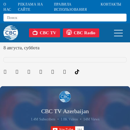
О
РЕКЛАМА НА
ПРАВИЛА
КОНТАКТЫ
НАС
САЙТЕ
ИСПОЛЬЗОВАНИЯ
CBC TV
CBC Radio
8 августа, суббота
CBC TV Azerbaijan
1.4M Subscribers
•
1.8K Videos
•
14M Views