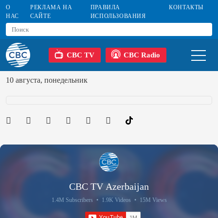
О
РЕКЛАМА НА
ПРАВИЛА
КОНТАКТЫ
НАС
САЙТЕ
ИСПОЛЬЗОВАНИЯ
CBC TV
CBC Radio
10 августа, понедельник
CBC TV Azerbaijan
1.4M Subscribers
•
1.9K Videos
•
15M Views