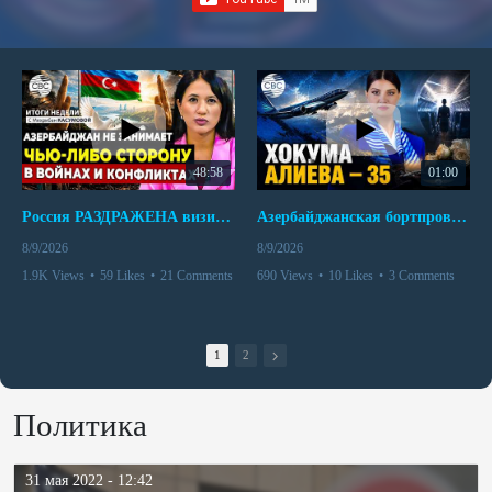
48:58
01:00
Россия РАЗДРАЖЕНА визитом азербайджанского министра в Украину | Пашинян ВЗБУНТОВАЛСЯ в Кыргызстане
Азербайджанская бортпроводница погибла при крушении самолета Embraer E190
8/9/2026
8/9/2026
1.9K Views
•
59 Likes
•
21 Comments
690 Views
•
10 Likes
•
3 Comments
1
2
Политика
31 мая 2022 - 12:42