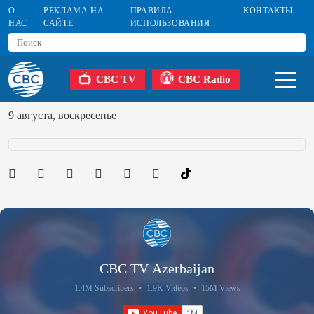
О
РЕКЛАМА НА
ПРАВИЛА
КОНТАКТЫ
НАС
САЙТЕ
ИСПОЛЬЗОВАНИЯ
CBC TV
CBC Radio
9 августа, воскресенье
CBC TV Azerbaijan
1.4M Subscribers
•
1.9K Videos
•
15M Views