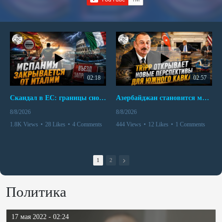
02:18
02:57
Скандал в ЕС: границы снова под контролем
Азербайджан становится мостом между Востоком и Западом
8/8/2026
8/8/2026
1.8K Views
•
28 Likes
•
4 Comments
444 Views
•
12 Likes
•
1 Comments
1
2
Политика
17 мая 2022 - 02:24