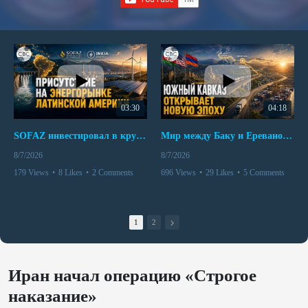
03:30
04:18
SOFAZ инвестировал в крупнейшего независимого производителя электроэнергии Перу
Мир между Баку и Ереваном запускает крупные логистические проекты
8/7/2026
8/7/2026
179 Views
•
8 Likes
•
2 Comments
696 Views
•
29 Likes
•
5 Comments
1
2
Иран начал операцию «Строгое
наказание»