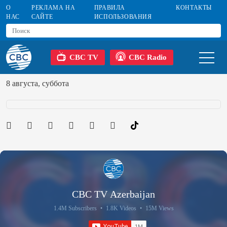
О
РЕКЛАМА НА
ПРАВИЛА
КОНТАКТЫ
НАС
САЙТЕ
ИСПОЛЬЗОВАНИЯ
CBC TV
CBC Radio
8 августа, суббота
CBC TV Azerbaijan
1.4M Subscribers
•
1.8K Videos
•
15M Views