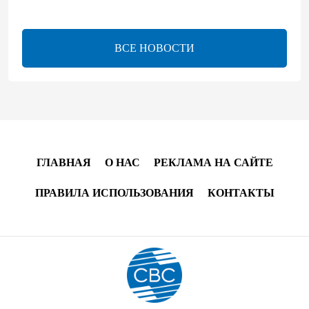
время перейти к практической реализации TRIPP -
Секута
21:08
7 августа 2026
ВСЕ НОВОСТИ
Оборонное соглашение не направлено против какой-
либо страны — Эрдоган
20:00
7 августа 2026
Минфин Азербайджана отчитался о работе,
ГЛАВНАЯ
О НАС
РЕКЛАМА НА САЙТЕ
проделанной в I полугодии
ПРАВИЛА ИСПОЛЬЗОВАНИЯ
КОНТАКТЫ
17:20
7 августа 2026
PASHA Holding продолжает успешную реализацию
проекта «Fərqindəlik», который был запущен в 2025
году (ФОТО)
17:00
7 августа 2026