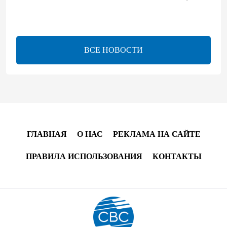
Центральная Азия ускоряет цифровой переход:
платежи превращаются в инфраструктуру роста
ВСЕ НОВОСТИ
08:00
5 августа 2026
"Трабзонспор" договорился о переходе Мохамеда
Салаха
02:42
5 августа 2026
ГЛАВНАЯ
О НАС
РЕКЛАМА НА САЙТЕ
Эмир Катара обсудил с Трампом ситуацию вокруг
Ирана
ПРАВИЛА ИСПОЛЬЗОВАНИЯ
КОНТАКТЫ
22:54
4 августа 2026
В Физулинском районе вспыхнул пожар на
открытой местности
21:58
4 августа 2026