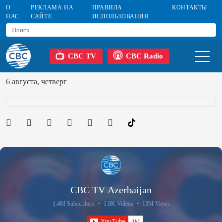
О
РЕКЛАМА НА
ПРАВИЛА
КОНТАКТЫ
НАС
САЙТЕ
ИСПОЛЬЗОВАНИЯ
CBC TV
CBC Radio
6 августа, четверг
CBC TV Azerbaijan
1.4M Subscribers
•
1.8K Videos
•
13M Views