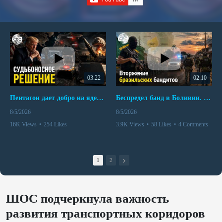
03:22
02:10
Пентагон дает добро на ядерный удар по противникам США
Беспредел банд в Боливии. Расправы над наркоторговцами
8/5/2026
8/5/2026
16K Views
•
254 Likes
3.9K Views
•
58 Likes
•
4 Comments
•
110 Comments
1
2
ШОС подчеркнула важность
развития транспортных коридоров