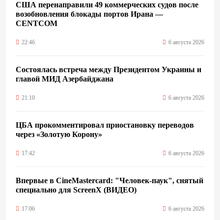
США перенаправили 49 коммерческих судов после
возобновления блокады портов Ирана —
CENTCOM
22:46
6 августа 2026
Состоялась встреча между Президентом Украины и
главой МИД Азербайджана
21:10
6 августа 2026
ЦБА прокомментировал приостановку переводов
через «Золотую Корону»
17:42
6 августа 2026
Впервые в CineMastercard: "Человек-паук", снятый
специально для ScreenX (ВИДЕО)
17:06
6 августа 2026