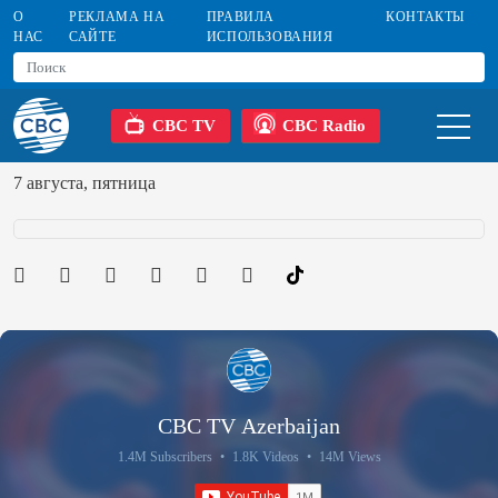
О
РЕКЛАМА НА
ПРАВИЛА
КОНТАКТЫ
НАС
САЙТЕ
ИСПОЛЬЗОВАНИЯ
CBC TV
CBC Radio
7 августа, пятница
CBC TV Azerbaijan
1.4M Subscribers
•
1.8K Videos
•
14M Views