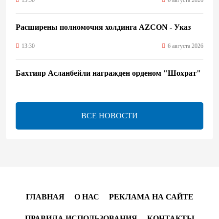
13:50
6 августа 2026
Расширены полномочия холдинга AZCON - Указ
13:30
6 августа 2026
Бахтияр Асланбейли награжден орденом "Шохрат"
- Распоряжение
13:26
6 августа 2026
ВСЕ НОВОСТИ
bp о ходе строительства солнечной электростанции
"Шафаг"
13:18
6 августа 2026
Усиливается контроль в связи с импортируемыми в
Азербайджан непродовольственными товарами
ГЛАВНАЯ
О НАС
РЕКЛАМА НА САЙТЕ
13:16
6 августа 2026
ПРАВИЛА ИСПОЛЬЗОВАНИЯ
КОНТАКТЫ