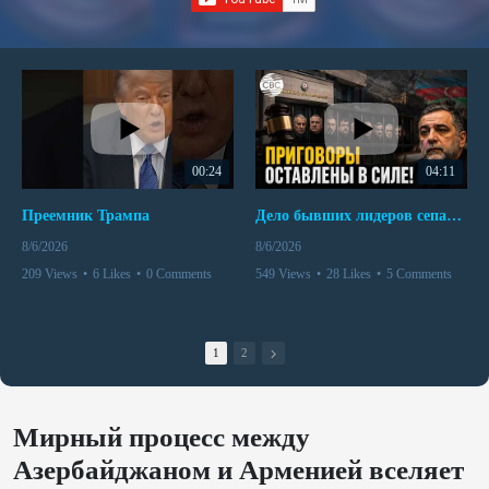
00:24
04:11
Преемник Трампа
Дело бывших лидеров сепаратистского режима в Карабахе
8/6/2026
8/6/2026
209 Views
•
6 Likes
•
0 Comments
549 Views
•
28 Likes
•
5 Comments
1
2
Мирный процесс между
Азербайджаном и Арменией вселяет