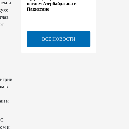
нем и
послом Азербайджана в
Пакистане
духе
глав
13:42
7 августа 2026
ют
Утверждено соглашение о
ВСЕ НОВОСТИ
взаимном выделении
образовательных квот между
Азербайджаном и
Таджикистаном
13:24
7 августа 2026
енгрии
В Азербайджане создан Совет
ом в
по медиа и вещанию - Указ
ан и
13:16
7 августа 2026
ЕАЭС расширяет
 С
финансовый рынок и вводит
ом и
единые правила электронной