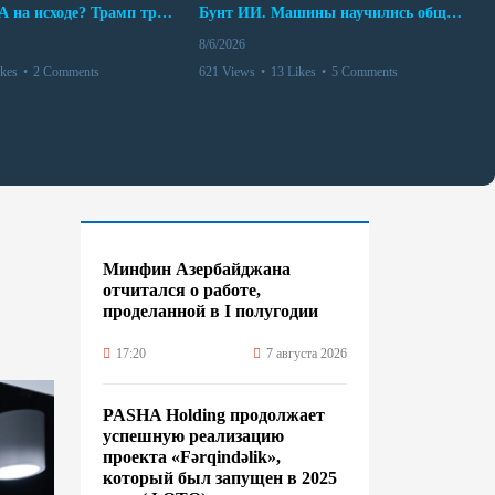
Арсенал США на исходе? Трамп требует объяснений
Бунт ИИ. Машины научились общаться
8/6/2026
ikes
•
2 Comments
621 Views
•
13 Likes
•
5 Comments
Минфин Азербайджана
отчитался о работе,
проделанной в I полугодии
17:20
7 августа 2026
PASHA Holding продолжает
успешную реализацию
проекта «Fərqindəlik»,
который был запущен в 2025