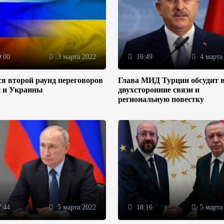
:00
3 марта 2022
16:49
4 марта
я второй раунд переговоров
Глава МИД Турции обсудит 
и и Украины
двухсторонние связи и
региональную повестку
:44
5 марта 2022
18:16
5 марта