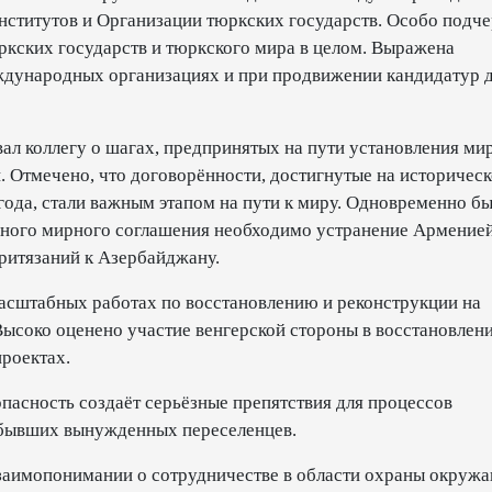
нститутов и Организации тюркских государств. Особо подч
ркских государств и тюркского мира в целом. Выражена
ждународных организациях и при продвижении кандидатур 
 коллегу о шагах, предпринятых на пути установления мир
 Отмечено, что договорённости, достигнутые на историчес
года, стали важным этапом на пути к миру. Одновременно б
ьного мирного соглашения необходимо устранение Арменией
ритязаний к Азербайджану.
масштабных работах по восстановлению и реконструкции на
ысоко оценено участие венгерской стороны в восстановлени
роектах.
пасность создаёт серьёзные препятствия для процессов
 бывших вынужденных переселенцев.
заимопонимании о сотрудничестве в области охраны окруж