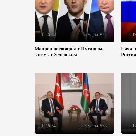
15:43
3 марта 2022
19
Макрон поговорил с Путиным,
Началс
затем - с Зеленским
Росси
15:54
5 марта 2022
17