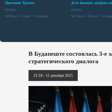
Преемник Трампа
8/6/2026
8/6/2026
209 Views
•
6 Likes
•
0 Comments
549 Views
•
28 Likes
•
5 Comme
В Будапеште состоялась 3-е 
стратегического диалога
21:18 - 11 декабря 2025