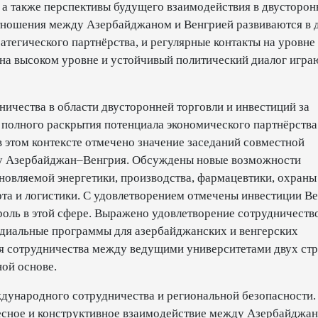
 а также перспективы будущего взаимодействия в двусторон
тношения между Азербайджаном и Венгрией развиваются в 
тегического партнёрства, и регулярные контакты на уровне 
 на высоком уровне и устойчивый политический диалог игра
ичества в области двусторонней торговли и инвестиций за
я полного раскрытия потенциала экономического партнёрства
 этом контексте отмечено значение заседаний совместной
ву Азербайджан–Венгрия. Обсуждены новые возможности
бновляемой энергетики, производства, фармацевтики, охраны
та и логистики. С удовлетворением отмечены инвестиции В
роль в этой сфере. Выражено удовлетворение сотрудничеств
ндиальные программы для азербайджанских и венгерских
я сотрудничества между ведущими университетами двух стр
ной основе.
дународного сотрудничества и региональной безопасности.
сное и конструктивное взаимодействие между Азербайджан