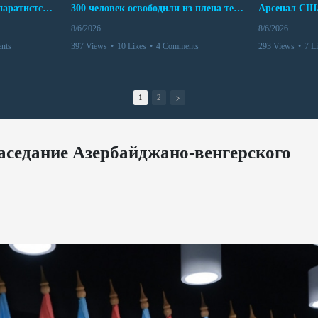
Дело бывших лидеров сепаратистского режима в Карабахе
300 человек освободили из плена террористов. Невероятная история спасения
8/6/2026
8/6/2026
nts
397 Views
•
10 Likes
•
4 Comments
293 Views
•
7 L
1
2
заседание Азербайджано-венгерского