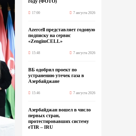
году (ФОТО)
17:00
7 августа 2026
Azercell представляет годовую
подписку на сервис
«ZengimCELL»
15:48
7 августа 2026
ВБ одобрил проект по
устранению утечек газа в
Азербайджане
15:46
7 августа 2026
Азербайджан вошел в число
первых стран,
протестировавших систему
eTIR – IRU