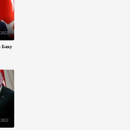
движения товаров и услуг в
ЕАЭС
10:40
7 августа 2026
 2022
Из России в Армению
транзитом через Азербайджан
будут отправлены пшеница и
в Баку
каменный уголь
09:54
7 августа 2026
Азербайджанская нефть
подорожала на 2,6%
09:24
7 августа 2026
Fitch подтвердил рейтинг
Ипотечного фонда
 2022
Азербайджана на уровне BBB-