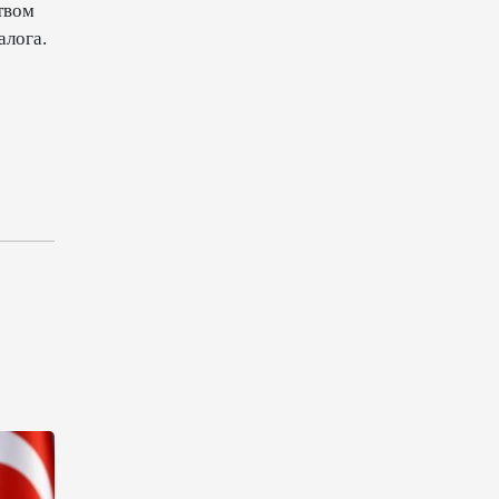
электронной торговли и
твом
общего рынка - Турчин
алога.
12:18
7 августа 2026
Беларусь предложила
пересмотреть механизм
финансирования
промкооперации в ЕАЭС
12:08
7 августа 2026
Процесс сближения Армении
с ЕС требует
предварительной подготовки
- Пашинян
10:40
7 августа 2026
Пашинян призвал устранить
барьеры для свободного