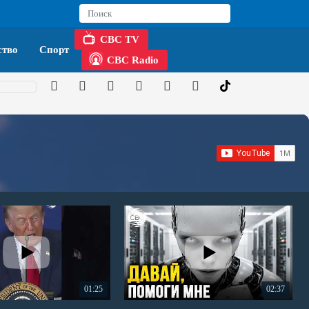
CBC TV
тво
Спорт
CBC Radio
01:25
02:37