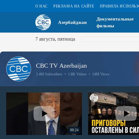
О НАС
РЕКЛАМА НА САЙТЕ
ПРАВИЛА ИСПОЛЬ
Документальные
Азербайджан
фильмы
7 августа, пятница
CBC TV Azerbaijan
1.4M Subscribers
•
1.8K Videos
•
14M Views
00:24