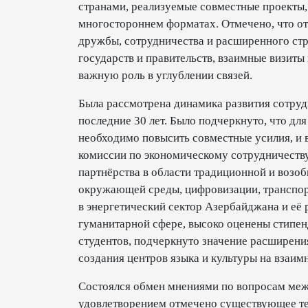
странами, реализуемые совместные проекты,
многостороннем форматах. Отмечено, что о
дружбы, сотрудничества и расширенного стра
государств и правительств, взаимные визиты
важную роль в углублении связей.
Была рассмотрена динамика развития сотрудн
последние 30 лет. Было подчеркнуто, что дл
необходимо повысить совместные усилия, и в
комиссии по экономическому сотрудничест
партнёрства в области традиционной и возо
окружающей среды, цифровизации, транспор
в энергетический сектор Азербайджана и её 
гуманитарной сфере, высоко оценены стипе
студентов, подчеркнуто значение расширени
создания центров языка и культуры на взаим
Состоялся обмен мнениями по вопросам меж
удовлетворением отмечено существующее те