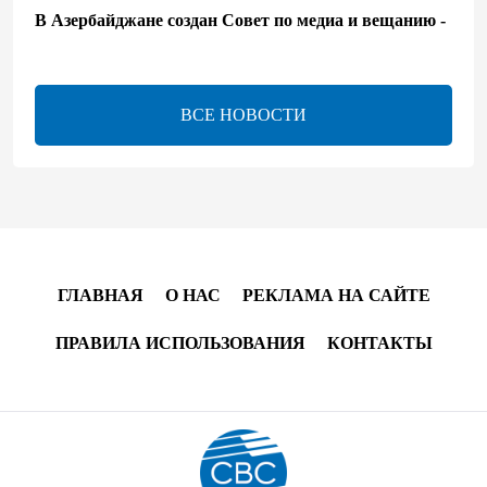
В Азербайджане создан Совет по медиа и вещанию -
Указ
13:16
7 августа 2026
ВСЕ НОВОСТИ
ЕАЭС расширяет финансовый рынок и вводит
единые правила электронной торговли - Мишустин
13:04
7 августа 2026
Узбекистан предложил ЕАЭС совместную
программу "зеленой трансформации"
ГЛАВНАЯ
О НАС
РЕКЛАМА НА САЙТЕ
12:54
7 августа 2026
ПРАВИЛА ИСПОЛЬЗОВАНИЯ
КОНТАКТЫ
ЕАЭС сохраняет положительную динамику
экономики и наращивает взаимную торговлю –
Мишустин
12:48
7 августа 2026