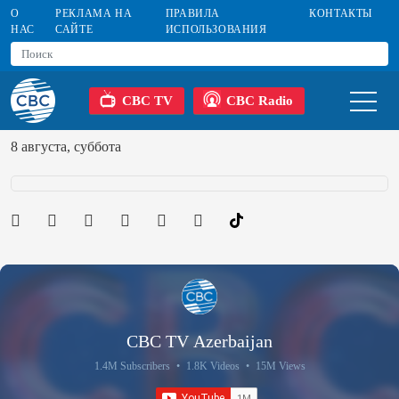
О
РЕКЛАМА НА
ПРАВИЛА
КОНТАКТЫ
НАС
САЙТЕ
ИСПОЛЬЗОВАНИЯ
CBC TV
CBC Radio
8 августа, суббота
CBC TV Azerbaijan
1.4M Subscribers
•
1.8K Videos
•
15M Views