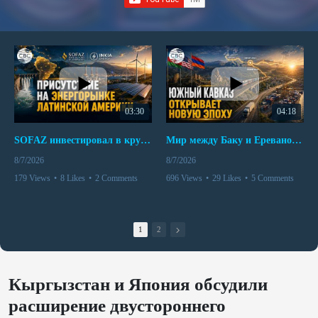
03:30
04:18
SOFAZ инвестировал в крупнейшего независимого производителя электроэнергии Перу
Мир между Баку и Ереваном запускает крупные логистические проекты
8/7/2026
8/7/2026
179 Views
•
8 Likes
•
2 Comments
696 Views
•
29 Likes
•
5 Comments
1
2
Кыргызстан и Япония обсудили
расширение двустороннего