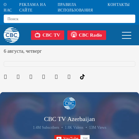
О
РЕКЛАМА НА
ПРАВИЛА
КОНТАКТЫ
НАС
САЙТЕ
ИСПОЛЬЗОВАНИЯ
CBC TV
CBC Radio
6 августа, четверг
CBC TV Azerbaijan
1.4M Subscribers
•
1.8K Videos
•
13M Views