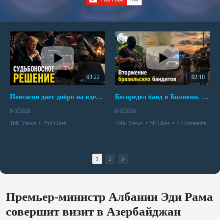
03:22
02:10
Пентагон дает добро на ядерный удар по противникам США
Беспредел банд в Боливии. Расправы над наркоторговцами
8/5/2026
8/5/2026
16K Views
•
254 Likes
3.9K Views
•
58 Likes
•
4 Comments
•
110 Comments
1
2
Премьер-министр Албании Эди Рама
совершит визит в Азербайджан