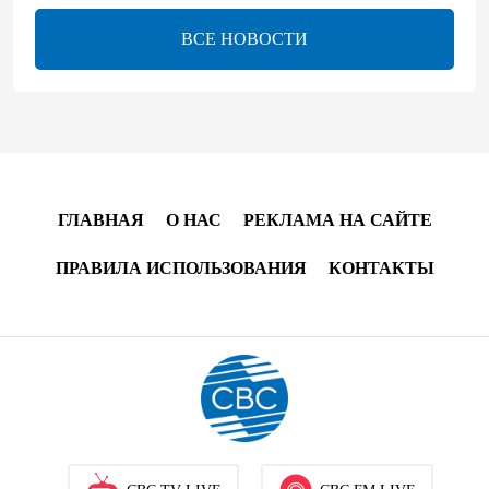
платежи превращаются в инфраструктуру роста
ВСЕ НОВОСТИ
08:00
5 августа 2026
"Трабзонспор" договорился о переходе Мохамеда
Салаха
02:42
5 августа 2026
ГЛАВНАЯ
О НАС
РЕКЛАМА НА САЙТЕ
Эмир Катара обсудил с Трампом ситуацию вокруг
Ирана
ПРАВИЛА ИСПОЛЬЗОВАНИЯ
КОНТАКТЫ
22:54
4 августа 2026
В Физулинском районе вспыхнул пожар на
открытой местности
21:58
4 августа 2026
Иран и Оман продолжают переговоры по