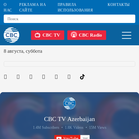
О
РЕКЛАМА НА
ПРАВИЛА
КОНТАКТЫ
НАС
САЙТЕ
ИСПОЛЬЗОВАНИЯ
CBC TV
CBC Radio
8 августа, суббота
CBC TV Azerbaijan
1.4M Subscribers
•
1.8K Videos
•
15M Views