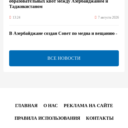
образовательных квот между Азербайджаном и
Таджикистаном
13:24
7 августа 2026
В Азербайджане создан Совет по медиа и вещанию -
Указ
13:16
7 августа 2026
ВСЕ НОВОСТИ
ЕАЭС расширяет финансовый рынок и вводит
единые правила электронной торговли - Мишустин
13:04
7 августа 2026
Узбекистан предложил ЕАЭС совместную
программу "зеленой трансформации"
ГЛАВНАЯ
О НАС
РЕКЛАМА НА САЙТЕ
12:54
7 августа 2026
ПРАВИЛА ИСПОЛЬЗОВАНИЯ
КОНТАКТЫ