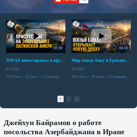
03:30
04:18
SOFAZ инвестировал в крупнейшего независимого производителя электроэнергии Перу
Мир между Баку и Ереваном запускает крупные логистические проекты
8/7/2026
8/7/2026
179 Views
•
8 Likes
•
2 Comments
696 Views
•
29 Likes
•
5 Comments
1
2
Джейхун Байрамов о работе
посольства Азербайджана в Иране