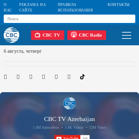
О
РЕКЛАМА НА
ПРАВИЛА
КОНТАКТЫ
НАС
САЙТЕ
ИСПОЛЬЗОВАНИЯ
CBC TV
CBC Radio
6 августа, четверг
CBC TV Azerbaijan
1.4M Subscribers
•
1.8K Videos
•
13M Views