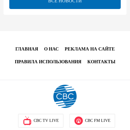
ВСЕ НОВОСТИ
08:00
5 августа 2026
"Трабзонспор" договорился о переходе Мохамеда
Салаха
02:42
5 августа 2026
ГЛАВНАЯ
О НАС
РЕКЛАМА НА САЙТЕ
Эмир Катара обсудил с Трампом ситуацию вокруг
Ирана
ПРАВИЛА ИСПОЛЬЗОВАНИЯ
КОНТАКТЫ
22:54
4 августа 2026
В Физулинском районе вспыхнул пожар на
открытой местности
21:58
4 августа 2026
Иран и Оман продолжают переговоры по
CBC TV LIVE
CBC FM LIVE
безопасному маршруту в Ормузском проливе -
Багаи