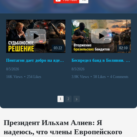
03:22
02:10
Пентагон дает добро на ядерный удар по противникам США
Беспредел банд в Боливии. Расправы над наркоторговцами
8/5/2026
8/5/2026
16K Views
•
254 Likes
3.9K Views
•
58 Likes
•
4 Comments
•
110 Comments
1
2
Президент Ильхам Алиев: Я
надеюсь, что члены Европейского