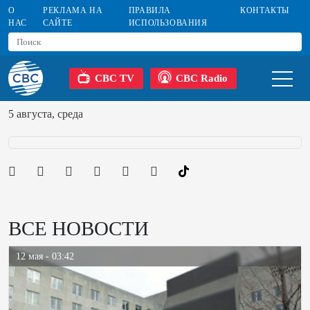
О
РЕКЛАМА НА
ПРАВИЛА
КОНТАКТЫ
НАС
САЙТЕ
ИСПОЛЬЗОВАНИЯ
CBC TV
CBC Radio
5 августа, среда
ВСЕ НОВОСТИ
12 мая - 03:42