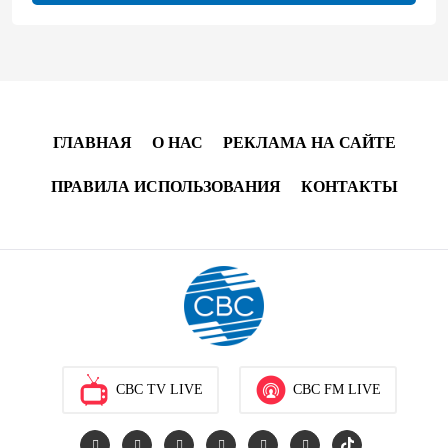
Оборонное соглашение не направлено против какой-
либо страны — Эрдоган
20:00
7 августа 2026
Минфин Азербайджана отчитался о работе,
ГЛАВНАЯ
О НАС
РЕКЛАМА НА САЙТЕ
проделанной в I полугодии
ПРАВИЛА ИСПОЛЬЗОВАНИЯ
КОНТАКТЫ
17:20
7 августа 2026
PASHA Holding продолжает успешную реализацию
проекта «Fərqindəlik», который был запущен в 2025
году (ФОТО)
17:00
7 августа 2026
Azercell представляет годовую подписку на сервис
CBC TV LIVE
CBC FM LIVE
«ZengimCELL»
15:48
7 августа 2026