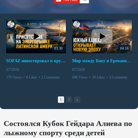
03:30
04:18
SOFAZ инвестировал в крупнейшего независимого производителя электроэнергии Перу
Мир между Баку и Ереваном запускает крупные логистические проекты
8/7/2026
8/7/2026
179 Views
•
8 Likes
•
2 Comments
696 Views
•
29 Likes
•
5 Comments
1
2
Состоялся Кубок Гейдара Алиева по
лыжному спорту среди детей