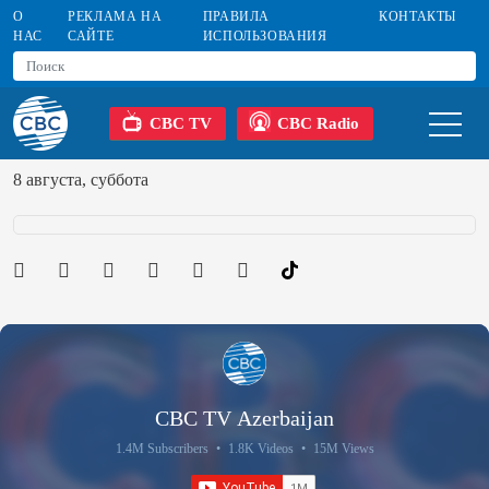
О
РЕКЛАМА НА
ПРАВИЛА
КОНТАКТЫ
НАС
САЙТЕ
ИСПОЛЬЗОВАНИЯ
CBC TV
CBC Radio
8 августа, суббота
CBC TV Azerbaijan
1.4M Subscribers
•
1.8K Videos
•
15M Views