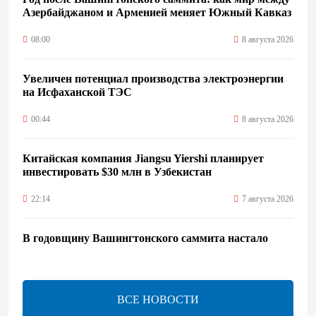
Азербайджаном и Арменией меняет Южный Кавказ
08:00
8 августа 2026
Увеличен потенциал производства электроэнергии
на Исфаханской ТЭС
00:44
8 августа 2026
Китайская компания Jiangsu Yiershi планирует
инвестировать $30 млн в Узбекистан
22:14
7 августа 2026
В годовщину Вашингтонского саммита настало
время перейти к практической реализации TRIPP -
Секута
21:08
7 августа 2026
ВСЕ НОВОСТИ