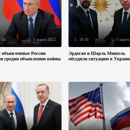
:44
5 марта 2022
18:16
5 марта
: объявленные России
Эрдоган и Шарль Мишель
ии сродни объявлению войны
обсудили ситуацию в Украин