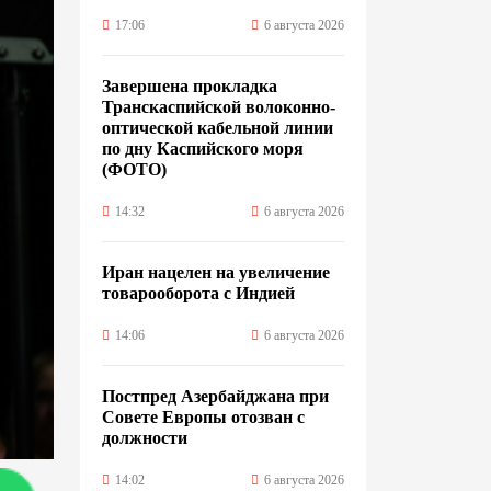
17:06
6 августа 2026
Завершена прокладка
Транскаспийской волоконно-
оптической кабельной линии
по дну Каспийского моря
(ФОТО)
14:32
6 августа 2026
Иран нацелен на увеличение
товарооборота с Индией
14:06
6 августа 2026
Постпред Азербайджана при
Совете Европы отозван с
должности
14:02
6 августа 2026