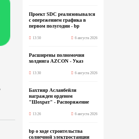
Проект SDC реализовывался
с опережением графика в
первом полугодии - bp
13:50
6 августа 2026
Расширены полномочия
холдинга AZCON - Указ
13:30
6 августа 2026
о
Бахтияр Асланбейли
награжден орденом
"Шохрат" - Распоряжение
13:26
6 августа 2026
bp о ходе строительства
солнечной электростанции