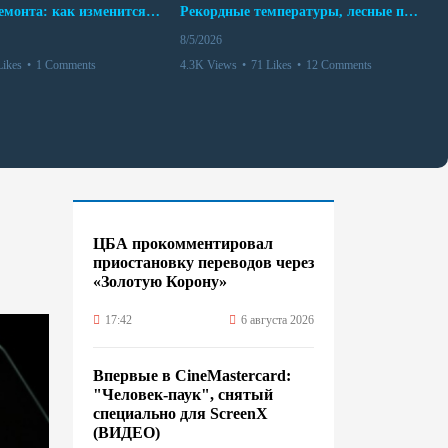
10 месяцев ремонта: как изменится работа Бакинского метро с 15 августа
Рекордные температуры, лесные пожары и красный уровень опасности
8/5/2026
Likes
•
1 Comments
4.3K Views
•
71 Likes
•
12 Comments
ЦБА прокомментировал
приостановку переводов через
«Золотую Корону»
17:42
6 августа 2026
Впервые в CineMastercard:
"Человек-паук", снятый
специально для ScreenX
(ВИДЕО)