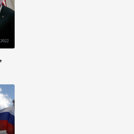
разнонаправленно
10:14
6 августа 2026
Как Азербайджан и Казахстан
превращают Каспий в
 2022
цифровой узел Евразии
08:00
6 августа 2026
е
По итогам июля годовая
инфляция в Казахстане
снизилась до 10,2%
04:30
6 августа 2026
Казахстан расширит меры
поддержки отечественных
производителей и
продвижения экспорта