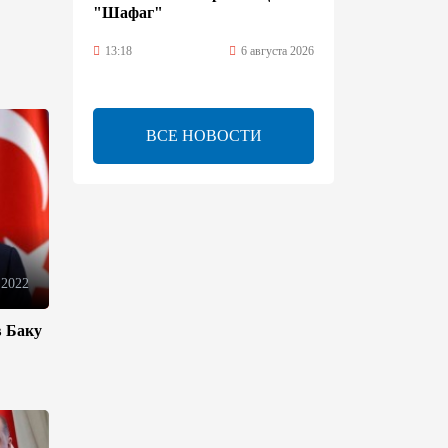
"Шафаг"
13:18
6 августа 2026
Усиливается контроль в связи
с импортируемыми в
ВСЕ НОВОСТИ
Азербайджан
непродовольственными
товарами
13:16
6 августа 2026
В суде по апелляционным
 2022
жалобам граждан Армении
объявлено окончательное
в Баку
решение
12:30
6 августа 2026
Цены на азербайджанскую
нефть изменились