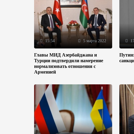
15:54
5 марта 2022
17
Главы МИД Азербайджана и
Путин
Турции подтвердили намерение
санкц
нормализовать отношения с
Арменией