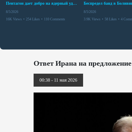
Пентагон дает добро на ядерный удар по противникам США
8/5/2026
8/5/2026
16K Views
•
254 Likes
•
110 Comments
3.9K Views
•
58 Likes
•
4 Comm
Ответ Ирана на предложени
00:38 - 11 мая 2026