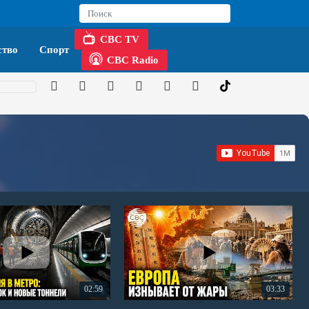
CBC TV
тво
Спорт
CBC Radio
02:59
03:33