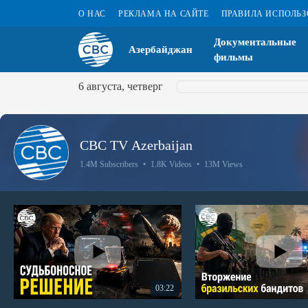
О НАС
РЕКЛАМА НА САЙТЕ
ПРАВИЛА ИСПОЛЬ
Документальные
Азербайджан
фильмы
6 августа, четверг
CBC TV Azerbaijan
1.4M Subscribers
•
1.8K Videos
•
13M Views
03:22