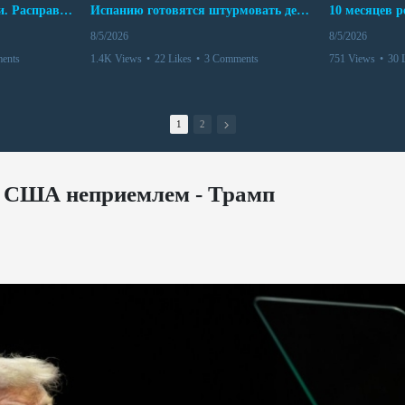
Беспредел банд в Боливии. Расправы над наркоторговцами
Испанию готовятся штурмовать десятки тысяч марокканцев
8/5/2026
8/5/2026
ents
1.4K Views
•
22 Likes
•
3 Comments
751 Views
•
30 
1
2
е США неприемлем - Трамп