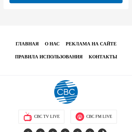
Хикмет Гаджиев поделился публикацией в связи с
годовщиной Вашингтонского саммита (ВИДЕО)
15:14
8 августа 2026
В минобороны Азербайджана прошло собрание
ГЛАВНАЯ
О НАС
РЕКЛАМА НА САЙТЕ
военных атташе в зарубежных странах (ФОТО)
ПРАВИЛА ИСПОЛЬЗОВАНИЯ
КОНТАКТЫ
14:34
8 августа 2026
МИД Франции выступил с заявлением по случаю
годовщины Вашингтонского саммита
14:14
8 августа 2026
Телефонный разговор лидеров: Баку и Ереван
синхронизировали курс на мир
CBC TV LIVE
CBC FM LIVE
13:54
8 августа 2026