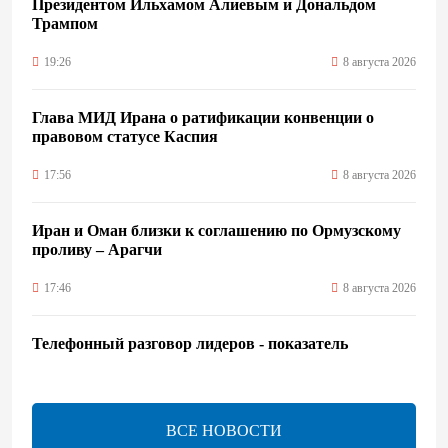
Президентом Ильхамом Алиевым и Дональдом
Трампом
19:26
8 августа 2026
Глава МИД Ирана о ратификации конвенции о
правовом статусе Каспия
17:56
8 августа 2026
Иран и Оман близки к соглашению по Ормузскому
проливу – Арагчи
17:46
8 августа 2026
Телефонный разговор лидеров - показатель
институционализации процесса нормализации
между Азербайджаном и Арменией — Цукерман
17:00
8 августа 2026
ВСЕ НОВОСТИ