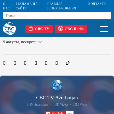
О
РЕКЛАМА НА
ПРАВИЛА
КОНТАКТЫ
НАС
САЙТЕ
ИСПОЛЬЗОВАНИЯ
CBC TV
CBC Radio
9 августа, воскресенье
CBC TV Azerbaijan
1.4M Subscribers
•
1.9K Videos
•
15M Views