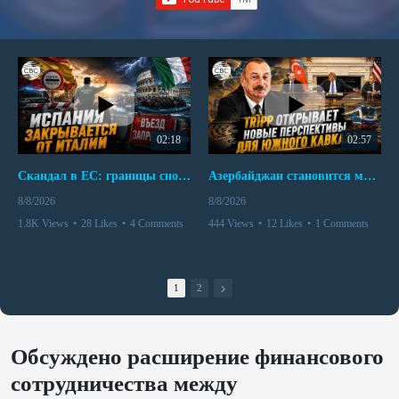
02:18
02:57
Скандал в ЕС: границы снова под контролем
Азербайджан становится мостом между Востоком и Западом
8/8/2026
8/8/2026
1.8K Views
•
28 Likes
•
4 Comments
444 Views
•
12 Likes
•
1 Comments
1
2
Обсуждено расширение финансового
сотрудничества между