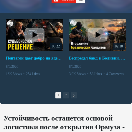
03:22
02:10
Пентагон дает добро на ядерный удар по противникам США
Беспредел банд в Боливии. Расправы над наркоторговцами
8/5/2026
8/5/2026
16K Views
•
254 Likes
3.9K Views
•
58 Likes
•
4 Comments
•
110 Comments
1
2
Устойчивость останется основой
логистики после открытия Ормуза -