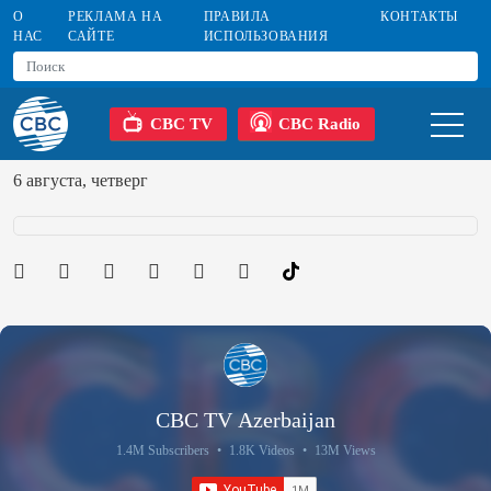
О
РЕКЛАМА НА
ПРАВИЛА
КОНТАКТЫ
НАС
САЙТЕ
ИСПОЛЬЗОВАНИЯ
CBC TV
CBC Radio
6 августа, четверг
CBC TV Azerbaijan
1.4M Subscribers
•
1.8K Videos
•
13M Views