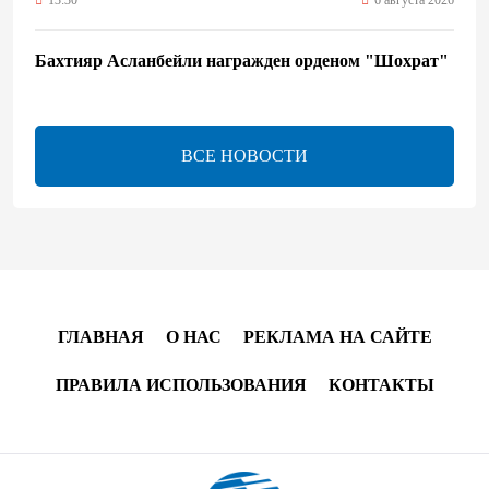
Бахтияр Асланбейли награжден орденом "Шохрат"
- Распоряжение
13:26
6 августа 2026
ВСЕ НОВОСТИ
bp о ходе строительства солнечной электростанции
"Шафаг"
13:18
6 августа 2026
Усиливается контроль в связи с импортируемыми в
Азербайджан непродовольственными товарами
ГЛАВНАЯ
О НАС
РЕКЛАМА НА САЙТЕ
13:16
6 августа 2026
ПРАВИЛА ИСПОЛЬЗОВАНИЯ
КОНТАКТЫ
В суде по апелляционным жалобам граждан
Армении объявлено окончательное решение