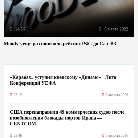
14:56
6 марта 2022
Moody's еще раз понизило рейтинг РФ - до Ca с B3
«Карабах» уступил киевскому «Динамо» - Лига
Конференций УЕФА
23:12
6 августа 2026
США перенаправили 49 коммерческих судов после
возобновления блокады портов Ирана —
CENTCOM
22:46
6 августа 2026