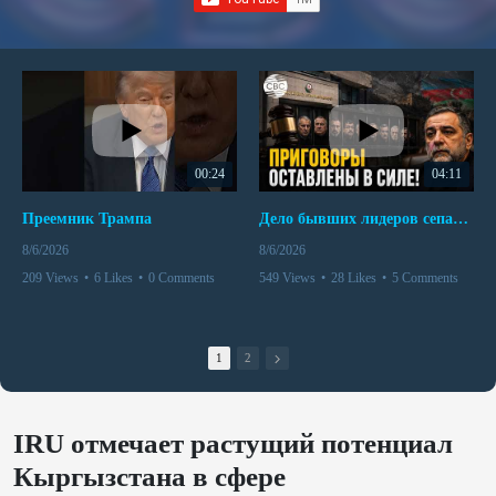
00:24
04:11
Преемник Трампа
Дело бывших лидеров сепаратистского режима в Карабахе
8/6/2026
8/6/2026
209 Views
•
6 Likes
•
0 Comments
549 Views
•
28 Likes
•
5 Comments
1
2
IRU отмечает растущий потенциал
Кыргызстана в сфере