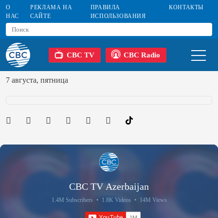
О
РЕКЛАМА НА
ПРАВИЛА
КОНТАКТЫ
НАС
САЙТЕ
ИСПОЛЬЗОВАНИЯ
CBC TV
CBC Radio
7 августа, пятница
CBC TV Azerbaijan
1.4M Subscribers
•
1.8K Videos
•
14M Views