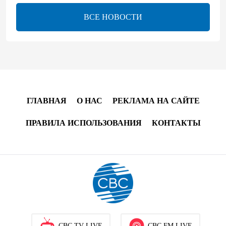
13:16
7 августа 2026
ВСЕ НОВОСТИ
ЕАЭС расширяет финансовый рынок и вводит
единые правила электронной торговли - Мишустин
13:04
7 августа 2026
Узбекистан предложил ЕАЭС совместную
программу "зеленой трансформации"
ГЛАВНАЯ
О НАС
РЕКЛАМА НА САЙТЕ
12:54
7 августа 2026
ПРАВИЛА ИСПОЛЬЗОВАНИЯ
КОНТАКТЫ
ЕАЭС сохраняет положительную динамику
экономики и наращивает взаимную торговлю –
Мишустин
12:48
7 августа 2026
Новые соглашения ЕАЭС создают условия для
электронной торговли и общего рынка - Турчин
CBC TV LIVE
CBC FM LIVE