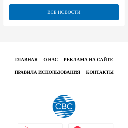
13:16
7 августа 2026
ВСЕ НОВОСТИ
ЕАЭС расширяет финансовый рынок и вводит
единые правила электронной торговли - Мишустин
13:04
7 августа 2026
Узбекистан предложил ЕАЭС совместную
программу "зеленой трансформации"
ГЛАВНАЯ
О НАС
РЕКЛАМА НА САЙТЕ
12:54
7 августа 2026
ПРАВИЛА ИСПОЛЬЗОВАНИЯ
КОНТАКТЫ
ЕАЭС сохраняет положительную динамику
экономики и наращивает взаимную торговлю –
Мишустин
12:48
7 августа 2026
Новые соглашения ЕАЭС создают условия для
электронной торговли и общего рынка - Турчин