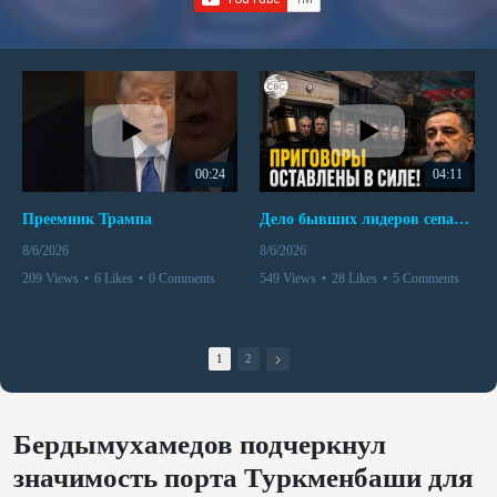
00:24
04:11
Преемник Трампа
Дело бывших лидеров сепаратистского режима в Карабахе
8/6/2026
8/6/2026
209 Views
•
6 Likes
•
0 Comments
549 Views
•
28 Likes
•
5 Comments
1
2
Бердымухамедов подчеркнул
значимость порта Туркменбаши для