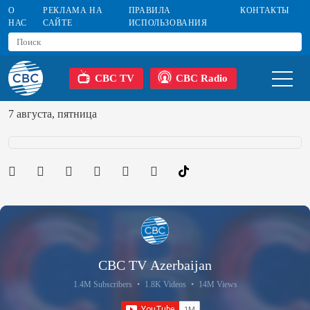
О
РЕКЛАМА НА
ПРАВИЛА
КОНТАКТЫ
НАС
САЙТЕ
ИСПОЛЬЗОВАНИЯ
CBC TV
CBC Radio
7 августа, пятница
CBC TV Azerbaijan
1.4M Subscribers
•
1.8K Videos
•
14M Views