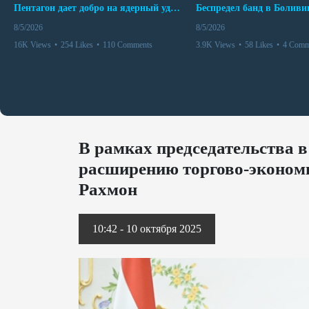
Пентагон дает добро на ядерный удар по противникам США
8/5/2026
8/5/2026
16K Views
•
254 Likes
•
110 Comments
3.9K Views
•
58 Likes
•
4 Comm
В рамках председательства 
расширению торгово-экономи
Рахмон
10:42 - 10 октября 2025