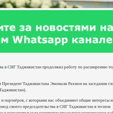
ва в СНГ Таджикистан продолжил работу по расширению то
ал Президент Таджикистана Эмомали Рахмон на заседании гл
(Таджикистан).
 и партнёров, с которыми нас объединяют общие интересы и
ериод своего председательства в СНГ Таджикистан в тесном
ми и исполнительным комитетом продолжил комплексную ра