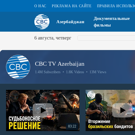
О НАС
РЕКЛАМА НА САЙТЕ
ПРАВИЛА ИСПОЛЬ
Документальные
Азербайджан
фильмы
6 августа, четверг
CBC TV Azerbaijan
1.4M Subscribers
•
1.8K Videos
•
13M Views
03:22