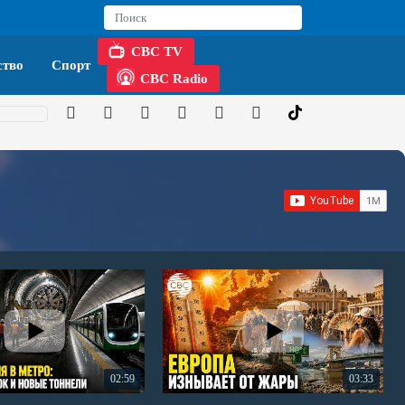
CBC TV
тво
Спорт
CBC Radio
02:59
03:33