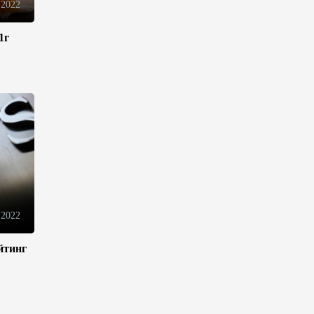
 2022
Иран и Оман продолжают
1г
переговоры по безопасному
маршруту в Ормузском
проливе - Багаи
21:36
4 августа 2026
Обсуждено расширение
сотрудничества между
Казахстаном и Арменией
17:40
4 августа 2026
 2022
Иран считает Пакистан
долгосрочным
йтинг
стратегическим партнером –
министр
15:44
4 августа 2026