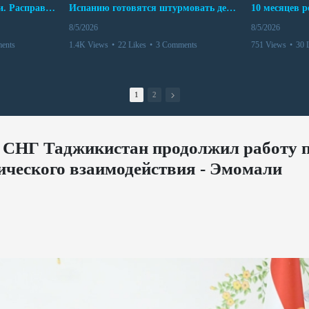
Беспредел банд в Боливии. Расправы над наркоторговцами
Испанию готовятся штурмовать десятки тысяч марокканцев
8/5/2026
8/5/2026
ents
1.4K Views
•
22 Likes
•
3 Comments
751 Views
•
30 
1
2
в СНГ Таджикистан продолжил работу 
ческого взаимодействия - Эмомали