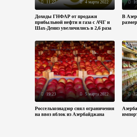
11:27
4 марта 2022
16
Доходы ГНФАР от продажи
В Азе
прибыльной нефти и газа с АЧГ и
разме
Шах-Дениз увеличились в 2,6 раза
19:23
5 марта 2022
22
Россельхознадзор снял ограничения
Азерба
на ввоз яблок из Азербайджана
импор