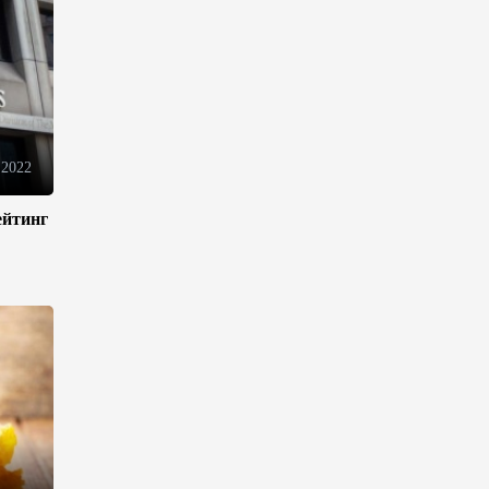
инфраструктуру роста
08:00
5 августа 2026
"Трабзонспор" договорился о
переходе Мохамеда Салаха
 2022
02:42
5 августа 2026
ейтинг
Эмир Катара обсудил с
Трампом ситуацию вокруг
Ирана
22:54
4 августа 2026
В Физулинском районе
вспыхнул пожар на открытой
местности
21:58
4 августа 2026