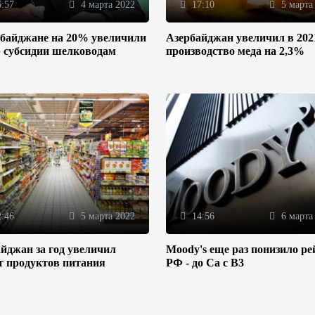
:57
4 марта 2022
17:10
5 марта
рбайджане на 20% увеличили
Азербайджан увеличил в 202
р субсидии шелководам
производство меда на 2,3%
:46
5 марта 2022
14:56
6 марта
йджан за год увеличил
Moody's еще раз понизило ре
т продуктов питания
РФ - до Ca с B3