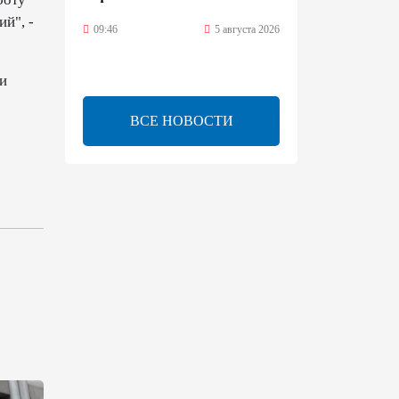
й", -
09:46
5 августа 2026
Турецко-американский
и
ученый Эргун Кырлыковалы
раскритиковал позицию
ВСЕ НОВОСТИ
Талеба по вопросу Рубена
Варданяна
09:42
5 августа 2026
Средний коридор открывает
широкие возможности для
торговли Европы и Азии -
ОЭСР (Эксклюзив)
09:00
5 августа 2026
Центральная Азия ускоряет
цифровой переход: платежи
превращаются в