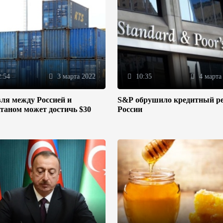
:54
3 марта 2022
10:35
4 марта
ля между Россией и
S&P обрушило кредитный р
таном может достичь $30
России