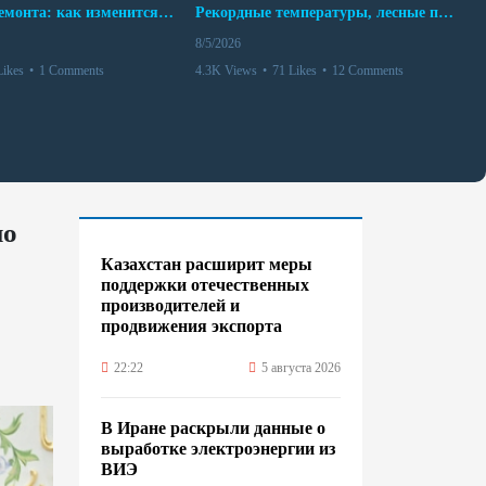
10 месяцев ремонта: как изменится работа Бакинского метро с 15 августа
Рекордные температуры, лесные пожары и красный уровень опасности
8/5/2026
Likes
•
1 Comments
4.3K Views
•
71 Likes
•
12 Comments
по
Казахстан расширит меры
поддержки отечественных
производителей и
продвижения экспорта
22:22
5 августа 2026
В Иране раскрыли данные о
выработке электроэнергии из
ВИЭ