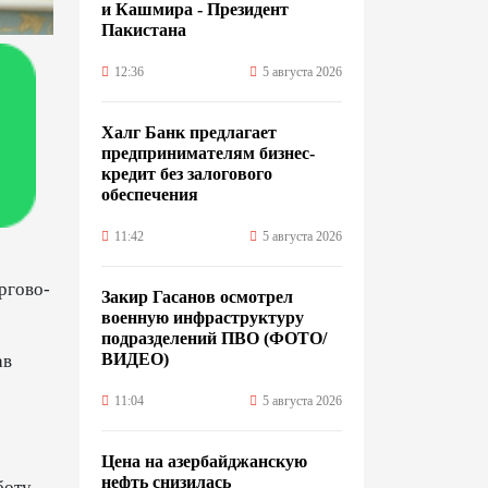
и Кашмира - Президент
Пакистана
12:36
5 августа 2026
Халг Банк предлагает
предпринимателям бизнес-
кредит без залогового
обеспечения
11:42
5 августа 2026
ргово-
Закир Гасанов осмотрел
военную инфраструктуру
подразделений ПВО (ФОТО/
ВИДЕО)
ав
11:04
5 августа 2026
Цена на азербайджанскую
нефть cнизилась
боту