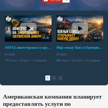
03:30
04:18
SOFAZ инвестировал в крупнейшего независимого производителя электроэнергии Перу
Мир между Баку и Ереваном запускает крупные логистические проекты
8/7/2026
8/7/2026
179 Views
•
8 Likes
•
2 Comments
696 Views
•
29 Likes
•
5 Comments
1
2
Американская компания планирует
предоставлять услуги по