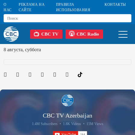
О
РЕКЛАМА НА
ПРАВИЛА
КОНТАКТЫ
НАС
САЙТЕ
ИСПОЛЬЗОВАНИЯ
CBC TV
CBC Radio
8 августа, суббота
CBC TV Azerbaijan
1.4M Subscribers
•
1.8K Videos
•
15M Views