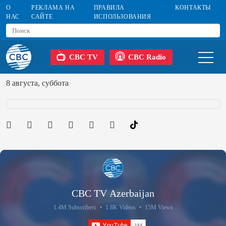
О
РЕКЛАМА НА
ПРАВИЛА
КОНТАКТЫ
НАС
САЙТЕ
ИСПОЛЬЗОВАНИЯ
CBC TV
CBC Radio
8 августа, суббота
CBC TV Azerbaijan
1.4M Subscribers
•
1.8K Videos
•
15M Views