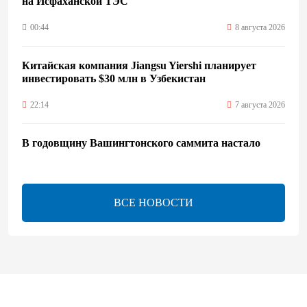
на Исфаханской ТЭС
00:44
8 августа 2026
Китайская компания Jiangsu Yiershi планирует
инвестировать $30 млн в Узбекистан
22:14
7 августа 2026
В годовщину Вашингтонского саммита настало
время перейти к практической реализации TRIPP -
Секута
21:08
7 августа 2026
ВСЕ НОВОСТИ
Оборонное соглашение не направлено против какой-
либо страны — Эрдоган
20:00
7 августа 2026