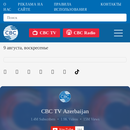
О
РЕКЛАМА НА
ПРАВИЛА
КОНТАКТЫ
НАС
САЙТЕ
ИСПОЛЬЗОВАНИЯ
CBC TV
CBC Radio
9 августа, воскресенье
CBC TV Azerbaijan
1.4M Subscribers
•
1.9K Videos
•
15M Views