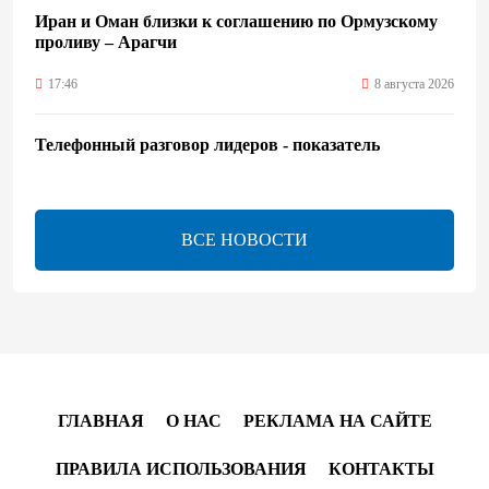
Иран и Оман близки к соглашению по Ормузскому
проливу – Арагчи
17:46
8 августа 2026
Телефонный разговор лидеров - показатель
институционализации процесса нормализации
между Азербайджаном и Арменией — Цукерман
17:00
8 августа 2026
ВСЕ НОВОСТИ
Хикмет Гаджиев поделился публикацией в связи с
годовщиной Вашингтонского саммита (ВИДЕО)
15:14
8 августа 2026
В минобороны Азербайджана прошло собрание
ГЛАВНАЯ
О НАС
РЕКЛАМА НА САЙТЕ
военных атташе в зарубежных странах (ФОТО)
ПРАВИЛА ИСПОЛЬЗОВАНИЯ
КОНТАКТЫ
14:34
8 августа 2026