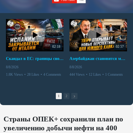
02:18
02:57
Скандал в ЕС: границы снова под контролем
Азербайджан становится мостом между Востоком и Западом
8/8/2026
8/8/2026
1.8K Views
•
28 Likes
•
4 Comments
444 Views
•
12 Likes
•
1 Comments
1
2
Страны ОПЕК+ сохранили план по
увеличению добычи нефти на 400