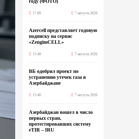
году (ФОТО)
17:00
7 августа 2026
Azercell представляет годовую
подписку на сервис
«ZengimCELL»
15:48
7 августа 2026
ВБ одобрил проект по
устранению утечек газа в
Азербайджане
15:46
7 августа 2026
Азербайджан вошел в число
первых стран,
протестировавших систему
eTIR – IRU