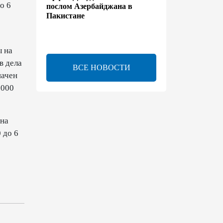
о 6
послом Азербайджана в
Пакистане
13:42
7 августа 2026
ы на
Утверждено соглашение о
в дела
ВСЕ НОВОСТИ
взаимном выделении
начен
образовательных квот между
 000
Азербайджаном и
Таджикистаном
13:24
7 августа 2026
 на
 до 6
В Азербайджане создан Совет
по медиа и вещанию - Указ
13:16
7 августа 2026
ЕАЭС расширяет
финансовый рынок и вводит
единые правила электронной