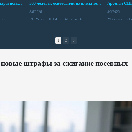
Дело бывших лидеров сепаратистского режима в Карабахе
300 человек освободили из плена террористов. Невероятная история спасения
8/6/2026
8/6/2026
nts
397 Views
•
10 Likes
•
4 Comments
293 Views
•
7 L
1
2
 новые штрафы за сжигание посевных