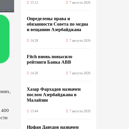
15:12
7 августа 2026
Определены права и
обязанности Совета по медиа
и вещанию Азербайджана
14:28
7 августа 2026
Fitch вновь повысило
рейтинги Банка ABB
14:26
7 августа 2026
Хазар Фархадов назначен
ниях,
послом Азербайджана в
Малайзии
 400
13:44
7 августа 2026
ости
Ирфан Давудов назначен