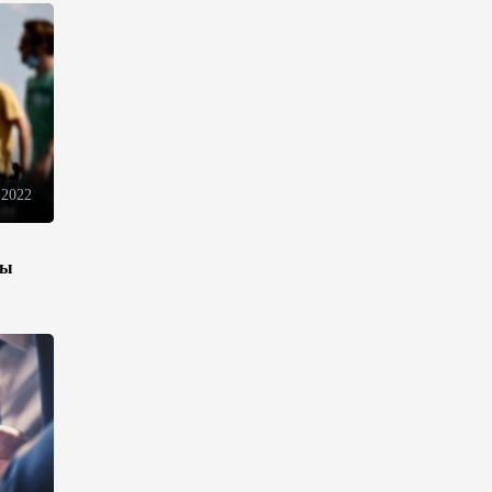
электронной торговли и
общего рынка - Турчин
12:18
7 августа 2026
Беларусь предложила
пересмотреть механизм
финансирования
промкооперации в ЕАЭС
 2022
12:08
7 августа 2026
зы
Процесс сближения Армении
с ЕС требует
предварительной подготовки
- Пашинян
10:40
7 августа 2026
Пашинян призвал устранить
барьеры для свободного