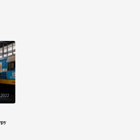
торговли - Мишустин
13:04
7 августа 2026
Узбекистан предложил ЕАЭС
совместную программу
"зеленой трансформации"
12:54
7 августа 2026
ЕАЭС сохраняет
положительную динамику
экономики и наращивает
взаимную торговлю –
 2022
Мишустин
12:48
7 августа 2026
еру
Новые соглашения ЕАЭС
создают условия для