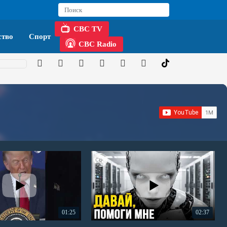
CBC TV
тво
Спорт
CBC Radio
01:25
02:37