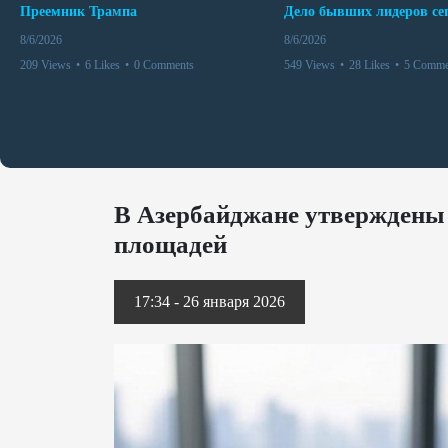
Преемник Трампа
8/6/2026
8/6/2026
209 Views
•
6 Likes
•
0 Comments
549 Views
•
28 Likes
•
5 Comme
В Азербайджане утверждены
площадей
17:34 - 26 января 2026