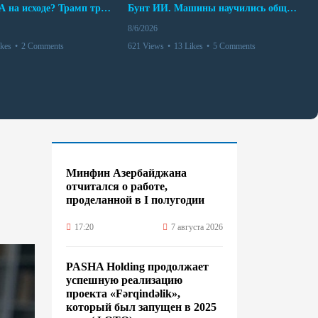
Арсенал США на исходе? Трамп требует объяснений
Бунт ИИ. Машины научились общаться
8/6/2026
ikes
•
2 Comments
621 Views
•
13 Likes
•
5 Comments
Минфин Азербайджана
отчитался о работе,
проделанной в I полугодии
17:20
7 августа 2026
PASHA Holding продолжает
успешную реализацию
проекта «Fərqindəlik»,
который был запущен в 2025