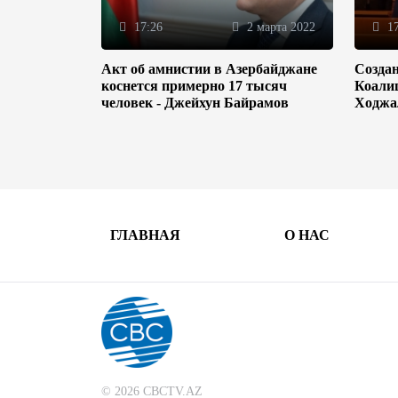
17:26
2 марта 2022
17
Акт об амнистии в Азербайджане
Созда
коснется примерно 17 тысяч
Коали
человек - Джейхун Байрамов
Ходжа
ГЛАВНАЯ
О НАС
© 2026 CBCTV.AZ