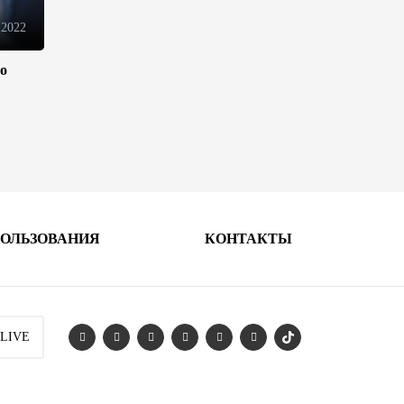
движения товаров и услуг в
ЕАЭС
 2022
10:40
7 августа 2026
ло
Из России в Армению
транзитом через Азербайджан
будут отправлены пшеница и
каменный уголь
09:54
7 августа 2026
ПОЛЬЗОВАНИЯ
КОНТАКТЫ
Азербайджанская нефть
подорожала на 2,6%
09:24
7 августа 2026
 LIVE
Fitch подтвердил рейтинг
Ипотечного фонда
Азербайджана на уровне BBB-