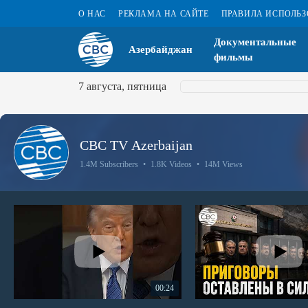
О НАС
РЕКЛАМА НА САЙТЕ
ПРАВИЛА ИСПОЛЬ
Документальные
Азербайджан
фильмы
7 августа, пятница
CBC TV Azerbaijan
1.4M Subscribers
•
1.8K Videos
•
14M Views
00:24