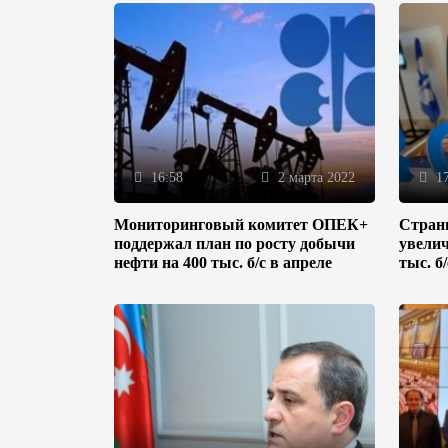
16:58
2 марта 2022
17
Мониторинговый комитет ОПЕК+
Стран
поддержал план по росту добычи
увелич
нефти на 400 тыс. б/с в апреле
тыс. б