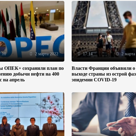
:10
2 марта 2022
17:14
2 марта
ы ОПЕК+ сохранили план по
Власти Франции объявили о
ению добычи нефти на 400
выходе страны из острой фа
/с на апрель
эпидемии COVID-19