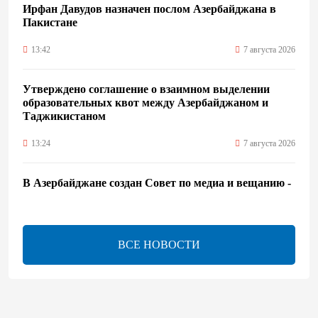
Ирфан Давудов назначен послом Азербайджана в
Пакистане
13:42
7 августа 2026
Утверждено соглашение о взаимном выделении
образовательных квот между Азербайджаном и
Таджикистаном
13:24
7 августа 2026
В Азербайджане создан Совет по медиа и вещанию -
Указ
13:16
7 августа 2026
ВСЕ НОВОСТИ
ЕАЭС расширяет финансовый рынок и вводит
единые правила электронной торговли - Мишустин
13:04
7 августа 2026