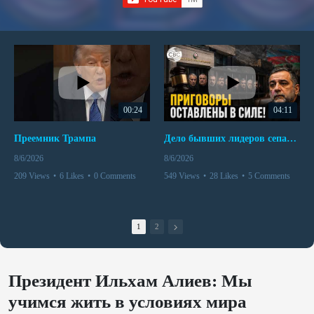
00:24
04:11
Преемник Трампа
Дело бывших лидеров сепаратистского режима в Карабахе
8/6/2026
8/6/2026
209 Views
•
6 Likes
•
0 Comments
549 Views
•
28 Likes
•
5 Comments
1
2
Президент Ильхам Алиев: Мы
учимся жить в условиях мира