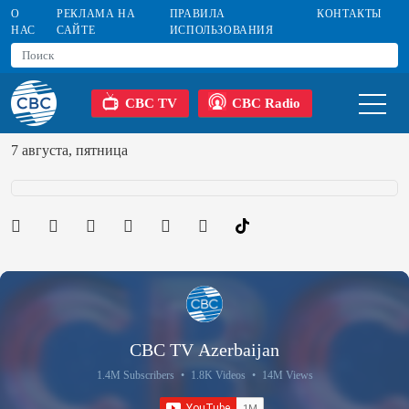
О
РЕКЛАМА НА
ПРАВИЛА
КОНТАКТЫ
НАС
САЙТЕ
ИСПОЛЬЗОВАНИЯ
CBC TV
CBC Radio
7 августа, пятница
CBC TV Azerbaijan
1.4M Subscribers
•
1.8K Videos
•
14M Views