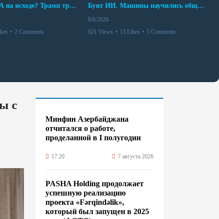
Арсенал США на исходе? Трамп требует объяснений
Бунт ИИ. Машины научились общаться
8/6/2026
ikes
•
2 Comments
621 Views
•
13 Likes
•
5 Comments
ы с
Минфин Азербайджана
отчитался о работе,
проделанной в I полугодии
17:20
7 августа 2026
PASHA Holding продолжает
успешную реализацию
проекта «Fərqindəlik»,
который был запущен в 2025