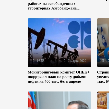
работах на освобожденных
территориях Азербайджана
(ФОТО)
16:58
2 марта 2022
17
Мониторинговый комитет ОПЕК+
Стран
поддержал план по росту добычи
увелич
нефти на 400 тыс. б/с в апреле
тыс. б