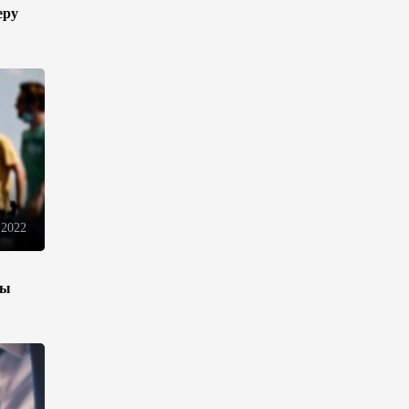
еру
торговли - Мишустин
13:04
7 августа 2026
Узбекистан предложил ЕАЭС
совместную программу
"зеленой трансформации"
12:54
7 августа 2026
ЕАЭС сохраняет
 2022
положительную динамику
экономики и наращивает
взаимную торговлю –
зы
Мишустин
12:48
7 августа 2026
Новые соглашения ЕАЭС
создают условия для