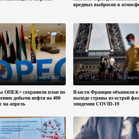
вредных выбросов в атмосф
:10
2 марта 2022
17:14
2 марта
ы ОПЕК+ сохранили план по
Власти Франции объявили о
ению добычи нефти на 400
выходе страны из острой фа
/с на апрель
эпидемии COVID-19