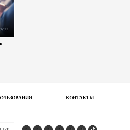
электронной торговли и
общего рынка - Турчин
12:18
7 августа 2026
 2022
Беларусь предложила
пересмотреть механизм
ло
финансирования
промкооперации в ЕАЭС
12:08
7 августа 2026
Процесс сближения Армении
с ЕС требует
предварительной подготовки
- Пашинян
ПОЛЬЗОВАНИЯ
КОНТАКТЫ
10:40
7 августа 2026
Пашинян призвал устранить
барьеры для свободного
 LIVE