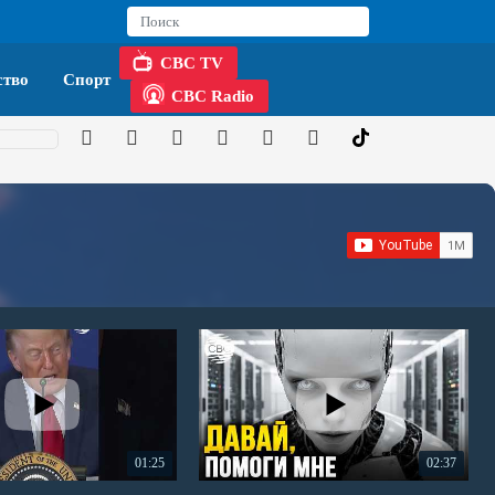
CBC TV
тво
Спорт
CBC Radio
01:25
02:37