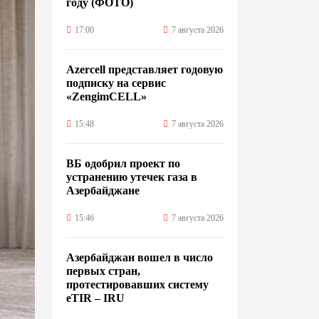
году (ФОТО)
17:00
7 августа 2026
Azercell представляет годовую
подписку на сервис
«ZengimCELL»
15:48
7 августа 2026
ВБ одобрил проект по
устранению утечек газа в
Азербайджане
15:46
7 августа 2026
Азербайджан вошел в число
первых стран,
протестировавших систему
eTIR – IRU