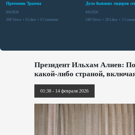
Преемник Трампа
8/6/2026
8/6/2026
209 Views
•
6 Likes
•
0 Comments
549 Views
•
28 Likes
•
5 Comme
Президент Ильхам Алиев: По
какой-либо страной, включ
01:38 - 14 февраля 2026