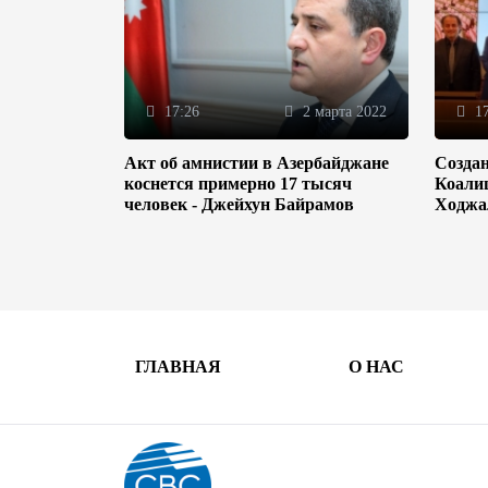
17:26
2 марта 2022
17
Акт об амнистии в Азербайджане
Созда
коснется примерно 17 тысяч
Коали
человек - Джейхун Байрамов
Ходжа
ГЛАВНАЯ
О НАС