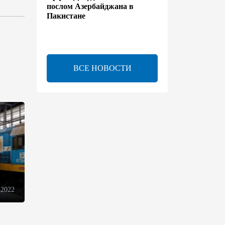
послом Азербайджана в
Пакистане
13:42
7 августа 2026
Утверждено соглашение о
ВСЕ НОВОСТИ
взаимном выделении
образовательных квот между
Азербайджаном и
Таджикистаном
13:24
7 августа 2026
В Азербайджане создан Совет
по медиа и вещанию - Указ
13:16
7 августа 2026
 2022
ЕАЭС расширяет
финансовый рынок и вводит
единые правила электронной