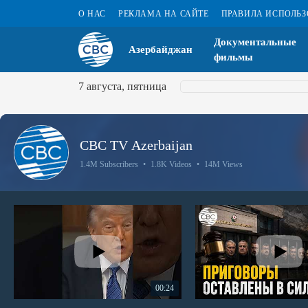
О НАС
РЕКЛАМА НА САЙТЕ
ПРАВИЛА ИСПОЛЬ
Документальные
Азербайджан
фильмы
7 августа, пятница
CBC TV Azerbaijan
1.4M Subscribers
•
1.8K Videos
•
14M Views
00:24