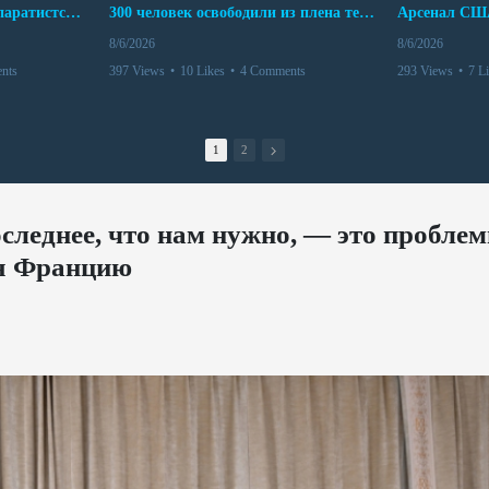
Дело бывших лидеров сепаратистского режима в Карабахе
300 человек освободили из плена террористов. Невероятная история спасения
8/6/2026
8/6/2026
nts
397 Views
•
10 Likes
•
4 Comments
293 Views
•
7 L
1
2
следнее, что нам нужно, — это проблем
ая Францию