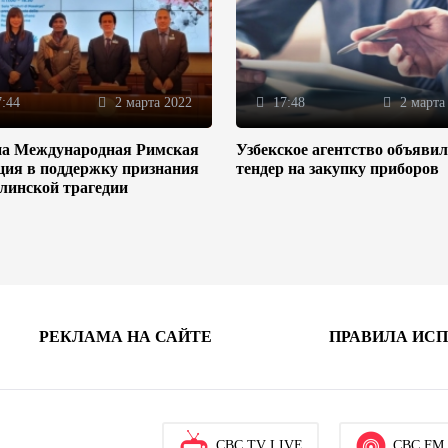
:44
2 марта 2022
17:48
2 марта
на Международная Римская
Узбекское агентство объяви
ция в поддержку признания
тендер на закупку приборов
линской трагедии
РЕКЛАМА НА САЙТЕ
ПРАВИЛА ИС
CBC TV LIVE
CBC FM