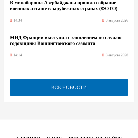
В минобороны Азербайджана прошло собрание
военных атташе в зарубежных странах (ФОТО)
14:34
8 августа 2026
МИД Франции выступил с заявлением по случаю
годовщины Вашингтонского саммита
14:14
8 августа 2026
Телефонный разговор лидеров: Баку и Ереван
синхронизировали курс на мир
ВСЕ НОВОСТИ
13:54
8 августа 2026
Никол Пашинян позвонил Президенту Ильхаму
Алиеву
12:32
8 августа 2026