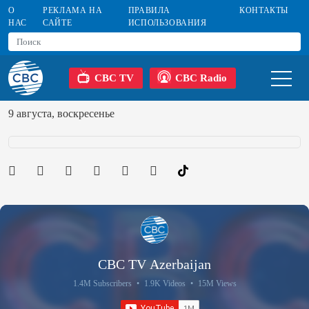
О
РЕКЛАМА НА
ПРАВИЛА
КОНТАКТЫ
НАС
САЙТЕ
ИСПОЛЬЗОВАНИЯ
CBC TV
CBC Radio
9 августа, воскресенье
CBC TV Azerbaijan
1.4M Subscribers
•
1.9K Videos
•
15M Views