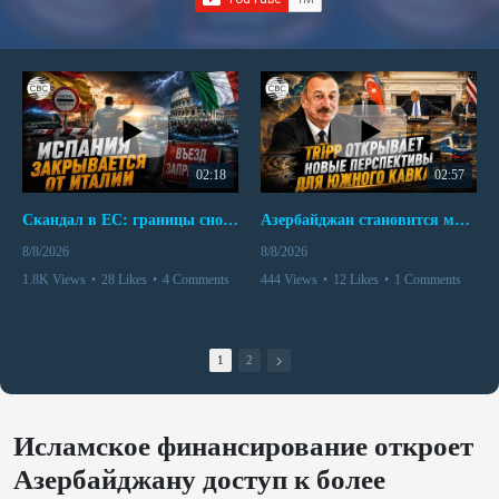
02:18
02:57
Скандал в ЕС: границы снова под контролем
Азербайджан становится мостом между Востоком и Западом
8/8/2026
8/8/2026
1.8K Views
•
28 Likes
•
4 Comments
444 Views
•
12 Likes
•
1 Comments
1
2
Исламское финансирование откроет
Азербайджану доступ к более