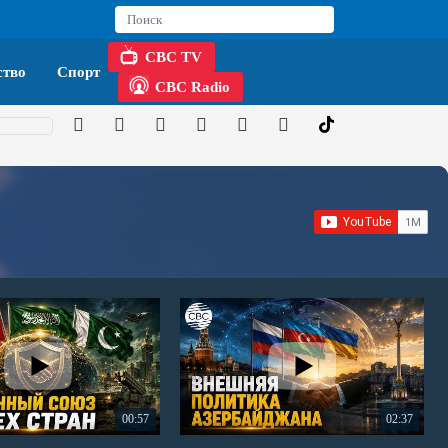
CBC TV
тво
Спорт
CBC Radio
00:57
02:37