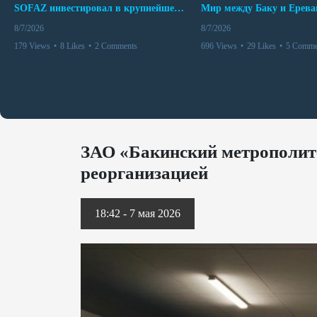
SOFAZ инвестировал в крупнейшего независимого производителя электроэнергии Перу
8/7/2026
8/7/2026
179 Views
•
8 Likes
•
2 Comments
696 Views
•
29 Likes
•
5 Comme
ЗАО «Бакинский метрополите
реорганизацией
18:42 - 7 мая 2026