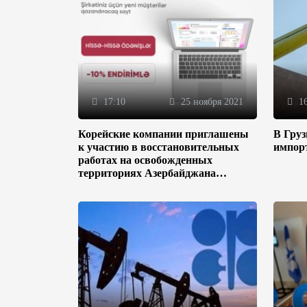
17:10
25 ноября 2021
16
Корейские компании приглашены
В Гру
к участию в восстановительных
импор
работах на освобожденных
территориях Азербайджана
(ФОТО)