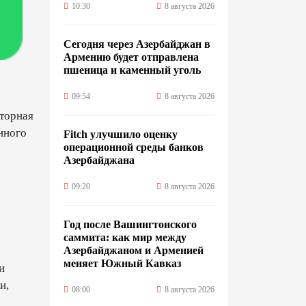
10:30
8 августа 2026
Сегодня через Азербайджан в
Армению будет отправлена
пшеница и каменный уголь
09:54
8 августа 2026
торная
нного
Fitch улучшило оценку
операционной среды банков
Азербайджана
09:20
8 августа 2026
Год после Вашингтонского
саммита: как мир между
Азербайджаном и Арменией
меняет Южный Кавказ
и
и,
08:00
8 августа 2026