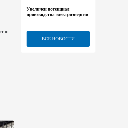
Увеличен потенциал
производства электроэнергии
на Исфаханской ТЭС
00:44
8 августа 2026
ртно-
ВСЕ НОВОСТИ
Китайская компания Jiangsu
Yiershi планирует
инвестировать $30 млн в
Узбекистан
22:14
7 августа 2026
В годовщину Вашингтонского
саммита настало время
перейти к практической
реализации TRIPP - Секута
21:08
7 августа 2026