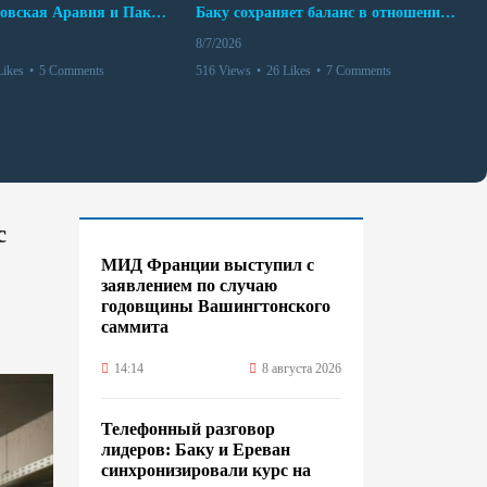
Турция, Саудовская Аравия и Пакистан подписали соглашение о совместной обороне
Баку сохраняет баланс в отношениях с Москвой и Киевом
8/7/2026
Likes
•
5 Comments
516 Views
•
26 Likes
•
7 Comments
с
МИД Франции выступил с
заявлением по случаю
годовщины Вашингтонского
саммита
14:14
8 августа 2026
Телефонный разговор
лидеров: Баку и Ереван
синхронизировали курс на