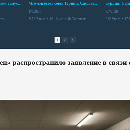
Мир между Баку и Ереваном запускает крупные логистические проекты
Что означает союз Турции, Саудовской Аравии и Пакистана?
8/7/2026
8/7/2026
nts
5.7K Views
•
101 Likes
•
48 Comments
812 Views
•
17 
1
2
н» распространило заявление в связи 