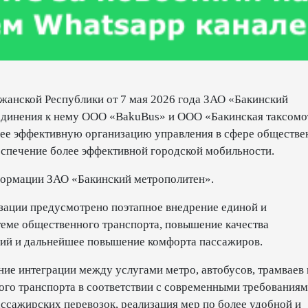
жанской Республики от 7 мая 2026 года ЗАО «Бакинский
единения к нему ООО «BakuBus» и ООО «Бакинская таксомо
лее эффективную организацию управления в сфере обществе
беспечение более эффективной городской мобильности.
нформации ЗАО «Бакинский метрополитен».
изации предусмотрено поэтапное внедрение единой и
еме общественного транспорта, повышение качества
ий и дальнейшее повышение комфорта пассажиров.
ие интеграции между услугами метро, автобусов, трамваев 
ого транспорта в соответствии с современными требованиям
ссажирских перевозок, реализация мер по более удобной и