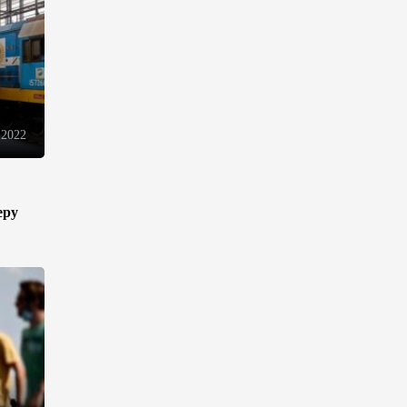
Оборонное соглашение не
направлено против какой-
либо страны — Эрдоган
20:00
7 августа 2026
Минфин Азербайджана
 2022
отчитался о работе,
проделанной в I полугодии
17:20
7 августа 2026
еру
PASHA Holding продолжает
успешную реализацию
проекта «Fərqindəlik»,
который был запущен в 2025
году (ФОТО)
17:00
7 августа 2026