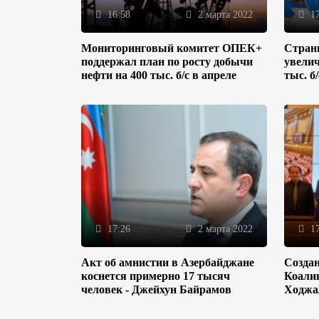
16:58
2 марта 2022
17
Мониторинговый комитет ОПЕК+
Стран
поддержал план по росту добычи
увелич
нефти на 400 тыс. б/с в апреле
тыс. б
17:26
2 марта 2022
17
Акт об амнистии в Азербайджане
Созда
коснется примерно 17 тысяч
Коали
человек - Джейхун Байрамов
Ходжа