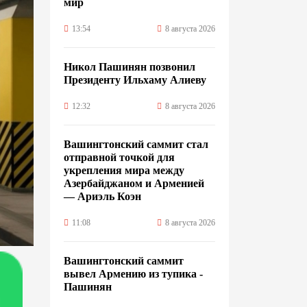
мир
13:54
8 августа 2026
Никол Пашинян позвонил
Президенту Ильхаму Алиеву
12:32
8 августа 2026
Вашингтонский саммит стал
отправной точкой для
укрепления мира между
Азербайджаном и Арменией
— Ариэль Коэн
11:08
8 августа 2026
Вашингтонский саммит
вывел Армению из тупика -
Пашинян