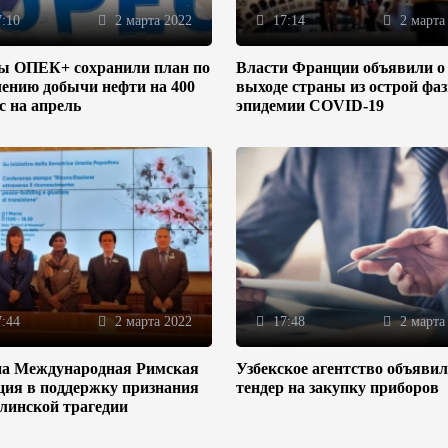
:10
2 марта 2022
17:14
2 марта
ы ОПЕК+ сохранили план по
Власти Франции объявили о
ению добычи нефти на 400
выходе страны из острой фа
/с на апрель
эпидемии COVID-19
:44
2 марта 2022
17:48
2 марта
на Международная Римская
Узбекское агентство объяви
ция в поддержку признания
тендер на закупку приборов
линской трагедии