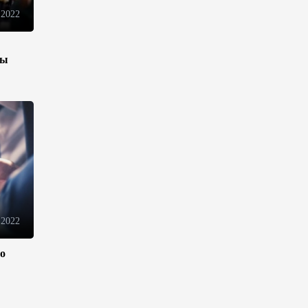
Azercell представляет годовую
 2022
подписку на сервис
«ZengimCELL»
15:48
7 августа 2026
зы
ВБ одобрил проект по
устранению утечек газа в
Азербайджане
15:46
7 августа 2026
Азербайджан вошел в число
первых стран,
протестировавших систему
 2022
eTIR – IRU
15:12
7 августа 2026
ло
Определены права и
обязанности Совета по медиа