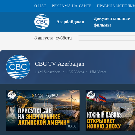
О НАС
РЕКЛАМА НА САЙТЕ
ПРАВИЛА ИСПОЛЬ
Документальные
Азербайджан
фильмы
8 августа, суббота
CBC TV Azerbaijan
1.4M Subscribers
•
1.8K Videos
•
15M Views
03:30