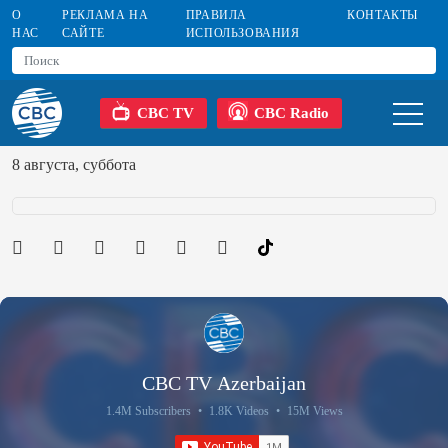
О
РЕКЛАМА НА
ПРАВИЛА
КОНТАКТЫ
НАС
САЙТЕ
ИСПОЛЬЗОВАНИЯ
CBC TV
CBC Radio
8 августа, суббота
CBC TV Azerbaijan
1.4M Subscribers
•
1.8K Videos
•
15M Views