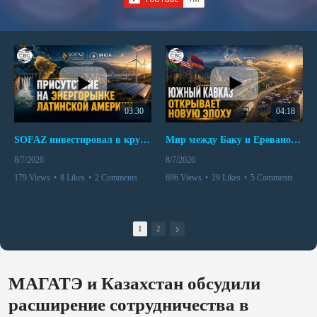
03:30
04:18
SOFAZ инвестировал в крупнейшего независимого производителя электроэнергии Перу
Мир между Баку и Ереваном запускает крупные логистические проекты
8/7/2026
8/7/2026
179 Views
•
8 Likes
•
2 Comments
696 Views
•
29 Likes
•
5 Comments
1
2
МАГАТЭ и Казахстан обсудили
расширение сотрудничества в