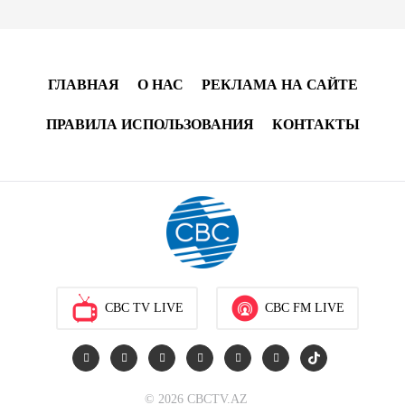
13:04
7 августа 2026
Узбекистан предложил ЕАЭС совместную
программу "зеленой трансформации"
ГЛАВНАЯ
О НАС
РЕКЛАМА НА САЙТЕ
12:54
7 августа 2026
ПРАВИЛА ИСПОЛЬЗОВАНИЯ
КОНТАКТЫ
ЕАЭС сохраняет положительную динамику
экономики и наращивает взаимную торговлю –
Мишустин
12:48
7 августа 2026
Новые соглашения ЕАЭС создают условия для
электронной торговли и общего рынка - Турчин
CBC TV LIVE
CBC FM LIVE
12:18
7 августа 2026
Беларусь предложила пересмотреть механизм
© 2026 CBCTV.AZ
финансирования промкооперации в ЕАЭС