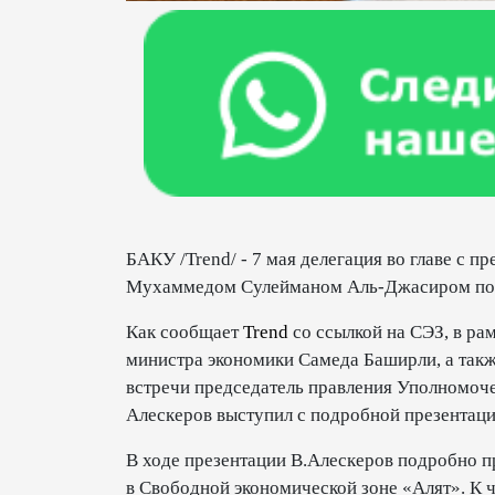
БАКУ /Trend/ - 7 мая делегация во главе с 
Мухаммедом Сулейманом Аль-Джасиром пос
Как сообщает
Trend
со ссылкой на СЭЗ, в рам
министра экономики Самеда Баширли, а такж
встречи председатель правления Уполномоч
Алескеров выступил с подробной презентаци
В ходе презентации В.Алескеров подробно п
в Свободной экономической зоне «Алят». К 