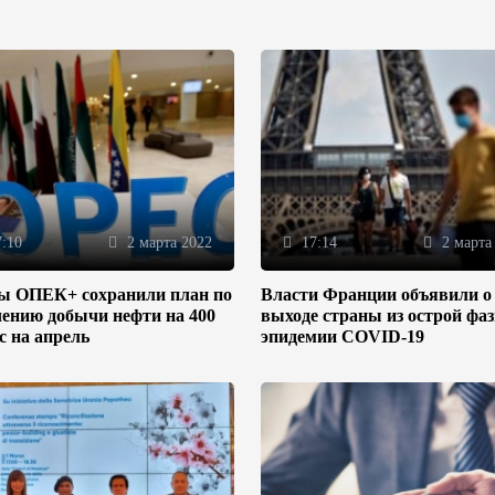
:10
2 марта 2022
17:14
2 марта
ы ОПЕК+ сохранили план по
Власти Франции объявили о
ению добычи нефти на 400
выходе страны из острой фа
/с на апрель
эпидемии COVID-19