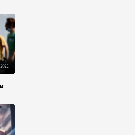
электронной торговли и
общего рынка - Турчин
12:18
7 августа 2026
Беларусь предложила
пересмотреть механизм
финансирования
промкооперации в ЕАЭС
12:08
7 августа 2026
 2022
Процесс сближения Армении
зы
с ЕС требует
предварительной подготовки
- Пашинян
10:40
7 августа 2026
Пашинян призвал устранить
барьеры для свободного