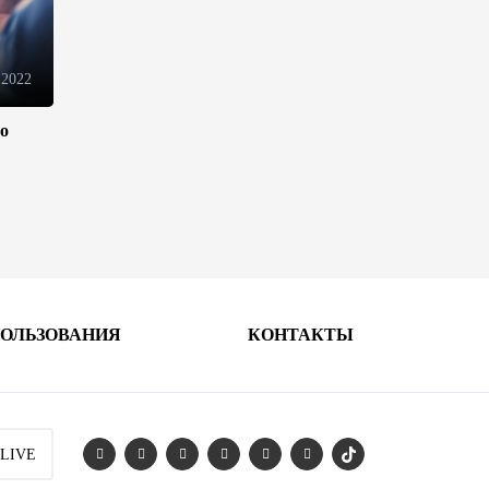
движения товаров и услуг в
ЕАЭС
10:40
7 августа 2026
 2022
ло
Из России в Армению
транзитом через Азербайджан
будут отправлены пшеница и
каменный уголь
09:54
7 августа 2026
Азербайджанская нефть
подорожала на 2,6%
ПОЛЬЗОВАНИЯ
КОНТАКТЫ
09:24
7 августа 2026
Fitch подтвердил рейтинг
Ипотечного фонда
 LIVE
Азербайджана на уровне BBB-