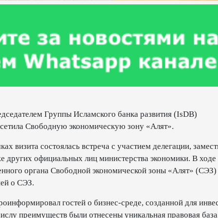
председателем Группы Исламского банка развития (IsDB)
етила Свободную экономическую зону «Алят».
ках визита состоялась встреча с участием делегации, замест
е других официальных лиц министерства экономики. В ходе
енного органа Свободной экономической зоны «Алят» (СЭЗ)
ей о СЭЗ.
роинформировал гостей о бизнес-среде, созданной для инве
числу преимуществ были отнесены уникальная правовая база