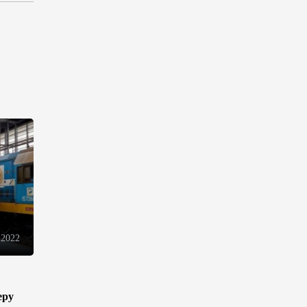
торговли - Мишустин
13:04
7 августа 2026
Узбекистан предложил ЕАЭС
совместную программу
"зеленой трансформации"
12:54
7 августа 2026
ЕАЭС сохраняет
положительную динамику
экономики и наращивает
взаимную торговлю –
Мишустин
 2022
12:48
7 августа 2026
Новые соглашения ЕАЭС
создают условия для
еру