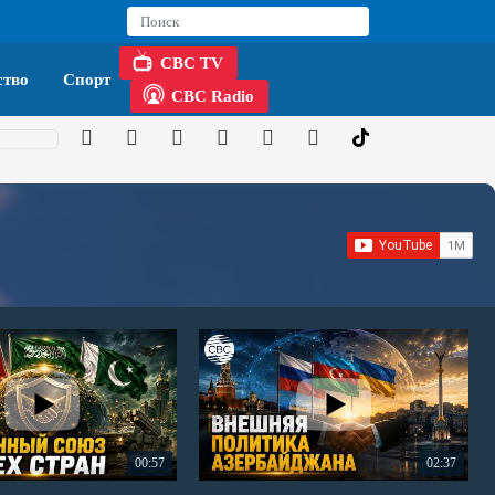
CBC TV
тво
Спорт
CBC Radio
00:57
02:37