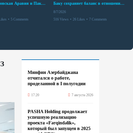
Турция, Саудовская Аравия и Пакистан подписали соглашение о совместной обороне
Баку сохраняет баланс в отношениях с Москвой и Киевом
8/7/2026
Likes
•
5 Comments
516 Views
•
26 Likes
•
7 Comments
ЭЗ
Минфин Азербайджана
отчитался о работе,
проделанной в I полугодии
17:20
7 августа 2026
PASHA Holding продолжает
успешную реализацию
проекта «Fərqindəlik»,
который был запущен в 2025