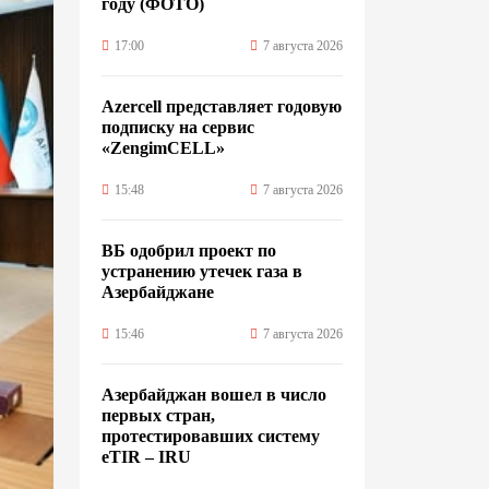
году (ФОТО)
17:00
7 августа 2026
Azercell представляет годовую
подписку на сервис
«ZengimCELL»
15:48
7 августа 2026
ВБ одобрил проект по
устранению утечек газа в
Азербайджане
15:46
7 августа 2026
Азербайджан вошел в число
первых стран,
протестировавших систему
eTIR – IRU