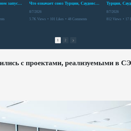
Мир между Баку и Ереваном запускает крупные логистические проекты
Что означает союз Турции, Саудовской Аравии и Пакистана?
8/7/2026
8/7/2026
nts
5.7K Views
•
101 Likes
•
48 Comments
812 Views
•
17 
1
2
ились с проектами, реализуемыми в С