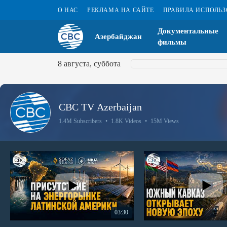
О НАС
РЕКЛАМА НА САЙТЕ
ПРАВИЛА ИСПОЛЬ
Документальные
Азербайджан
фильмы
8 августа, суббота
CBC TV Azerbaijan
1.4M Subscribers
•
1.8K Videos
•
15M Views
03:30