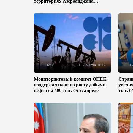
территориях Азербайджана
(ФОТО)
16:58
2 марта 2022
17
Мониторинговый комитет ОПЕК+
Стран
поддержал план по росту добычи
увелич
нефти на 400 тыс. б/с в апреле
тыс. б