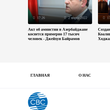
17:26
2 марта 2022
17
Акт об амнистии в Азербайджане
Созда
коснется примерно 17 тысяч
Коали
человек - Джейхун Байрамов
Ходжа
ГЛАВНАЯ
О НАС