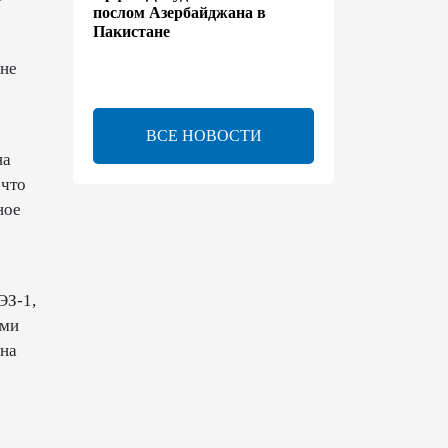
послом Азербайджана в
Пакистане
оне
13:42
7 августа 2026
Утверждено соглашение о
ВСЕ НОВОСТИ
взаимном выделении
на
образовательных квот между
Азербайджаном и
 что
Таджикистаном
ное
13:24
7 августа 2026
В Азербайджане создан Совет
ЭЗ-1,
по медиа и вещанию - Указ
ыми
 на
13:16
7 августа 2026
ЕАЭС расширяет
финансовый рынок и вводит
единые правила электронной