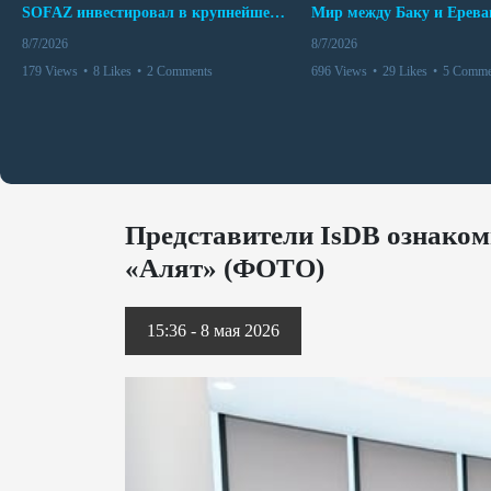
SOFAZ инвестировал в крупнейшего независимого производителя электроэнергии Перу
8/7/2026
8/7/2026
179 Views
•
8 Likes
•
2 Comments
696 Views
•
29 Likes
•
5 Comme
Представители IsDB ознаком
«Алят» (ФОТО)
15:36 - 8 мая 2026