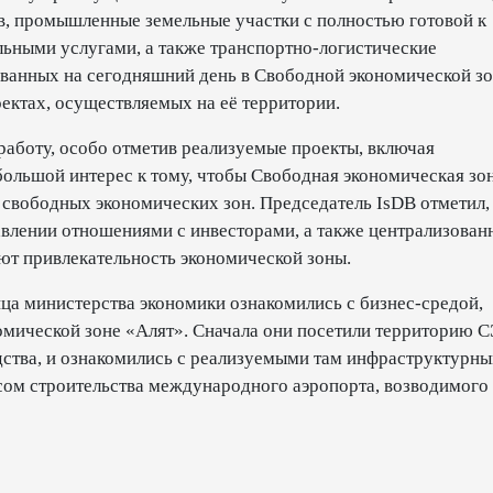
в, промышленные земельные участки с полностью готовой к
ьными услугами, а также транспортно-логистические
ованных на сегодняшний день в Свободной экономической з
ектах, осуществляемых на её территории.
аботу, особо отметив реализуемые проекты, включая
большой интерес к тому, чтобы Свободная экономическая зо
свободных экономических зон. Председатель IsDB отметил,
влении отношениями с инвесторами, а также централизован
т привлекательность экономической зоны.
ица министерства экономики ознакомились с бизнес-средой,
омической зоне «Алят». Сначала они посетили территорию С
дства, и ознакомились с реализуемыми там инфраструктурн
сом строительства международного аэропорта, возводимого