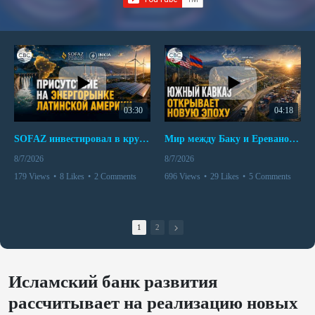
03:30
04:18
SOFAZ инвестировал в крупнейшего независимого производителя электроэнергии Перу
Мир между Баку и Ереваном запускает крупные логистические проекты
8/7/2026
8/7/2026
179 Views
•
8 Likes
•
2 Comments
696 Views
•
29 Likes
•
5 Comments
1
2
Исламский банк развития
рассчитывает на реализацию новых