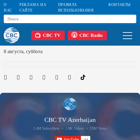
О
РЕКЛАМА НА
ПРАВИЛА
КОНТАКТЫ
НАС
САЙТЕ
ИСПОЛЬЗОВАНИЯ
CBC TV
CBC Radio
8 августа, суббота
CBC TV Azerbaijan
1.4M Subscribers
•
1.8K Videos
•
15M Views