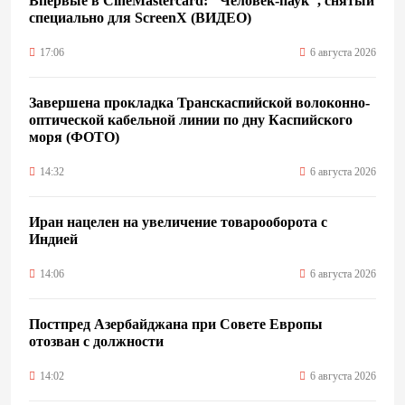
Впервые в CineMastercard: "Человек-паук", снятый
специально для ScreenX (ВИДЕО)
17:06
6 августа 2026
Завершена прокладка Транскаспийской волоконно-
оптической кабельной линии по дну Каспийского
моря (ФОТО)
14:32
6 августа 2026
Иран нацелен на увеличение товарооборота с
Индией
14:06
6 августа 2026
Постпред Азербайджана при Совете Европы
отозван с должности
14:02
6 августа 2026