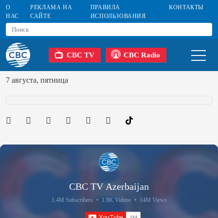
О
РЕКЛАМА НА
ПРАВИЛА
КОНТАКТЫ
НАС
САЙТЕ
ИСПОЛЬЗОВАНИЯ
CBC TV
CBC Radio
7 августа, пятница
CBC TV Azerbaijan
1.4M Subscribers
•
1.8K Videos
•
14M Views