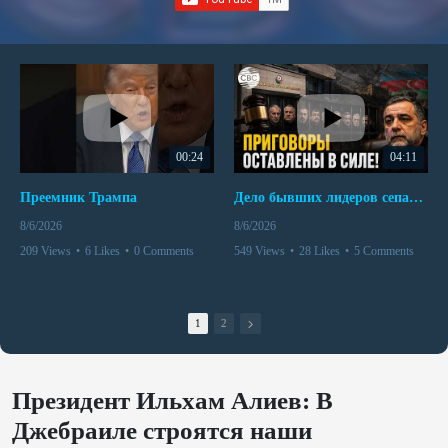
00:24
04:11
Преемник Трампа
Дело бывших лидеров сепаратистского режима в Карабахе
8/6/2026
8/6/2026
209 Views
•
6 Likes
•
0 Comments
549 Views
•
28 Likes
•
5 Comments
1
2
Президент Ильхам Алиев: В
Джебраиле строятся наши