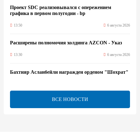
Проект SDC реализовывался с опережением
графика в первом полугодии - bp
13:50
6 августа 2026
Расширены полномочия холдинга AZCON - Указ
13:30
6 августа 2026
Бахтияр Асланбейли награжден орденом "Шохрат"
- Распоряжение
13:26
6 августа 2026
ВСЕ НОВОСТИ
bp о ходе строительства солнечной электростанции
"Шафаг"
13:18
6 августа 2026