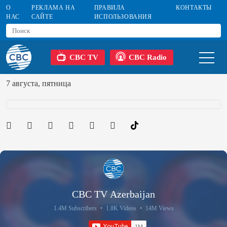
О
РЕКЛАМА НА
ПРАВИЛА
КОНТАКТЫ
НАС
САЙТЕ
ИСПОЛЬЗОВАНИЯ
CBC TV
CBC Radio
7 августа, пятница
CBC TV Azerbaijan
1.4M Subscribers
•
1.8K Videos
•
14M Views