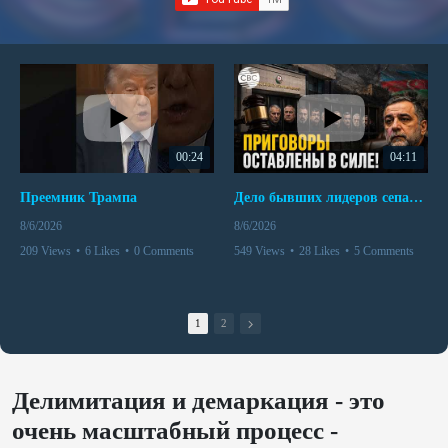
00:24
04:11
Преемник Трампа
Дело бывших лидеров сепаратистского режима в Карабахе
8/6/2026
8/6/2026
209 Views
•
6 Likes
•
0 Comments
549 Views
•
28 Likes
•
5 Comments
1
2
Делимитация и демаркация - это
очень масштабный процесс -