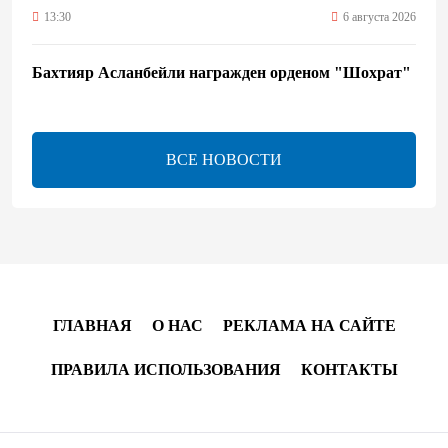
13:30
6 августа 2026
Бахтияр Асланбейли награжден орденом "Шохрат"
- Распоряжение
13:26
6 августа 2026
ВСЕ НОВОСТИ
bp о ходе строительства солнечной электростанции
"Шафаг"
13:18
6 августа 2026
Усиливается контроль в связи с импортируемыми в
Азербайджан непродовольственными товарами
ГЛАВНАЯ
О НАС
РЕКЛАМА НА САЙТЕ
13:16
6 августа 2026
ПРАВИЛА ИСПОЛЬЗОВАНИЯ
КОНТАКТЫ
В суде по апелляционным жалобам граждан
Армении объявлено окончательное решение