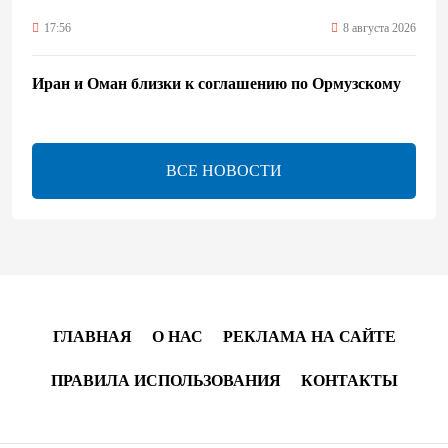
17:56
8 августа 2026
Иран и Оман близки к соглашению по Ормузскому
проливу – Арагчи
17:46
8 августа 2026
ВСЕ НОВОСТИ
Телефонный разговор лидеров - показатель
институционализации процесса нормализации
между Азербайджаном и Арменией — Цукерман
17:00
8 августа 2026
Хикмет Гаджиев поделился публикацией в связи с
ГЛАВНАЯ
О НАС
РЕКЛАМА НА САЙТЕ
годовщиной Вашингтонского саммита (ВИДЕО)
ПРАВИЛА ИСПОЛЬЗОВАНИЯ
КОНТАКТЫ
15:14
8 августа 2026
В минобороны Азербайджана прошло собрание