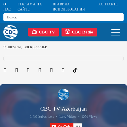
О
РЕКЛАМА НА
ПРАВИЛА
КОНТАКТЫ
НАС
САЙТЕ
ИСПОЛЬЗОВАНИЯ
CBC TV
CBC Radio
9 августа, воскресенье
CBC TV Azerbaijan
1.4M Subscribers
•
1.9K Videos
•
15M Views