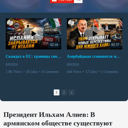
02:18
02:57
Скандал в ЕС: границы снова под контролем
Азербайджан становится мостом между Востоком и Западом
8/8/2026
8/8/2026
1.8K Views
•
28 Likes
•
4 Comments
444 Views
•
12 Likes
•
1 Comments
1
2
Президент Ильхам Алиев: В
армянском обществе существуют