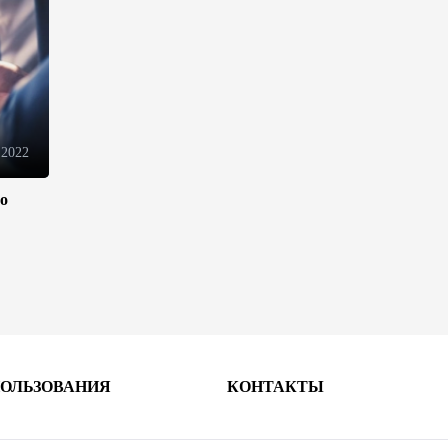
электронной торговли и
общего рынка - Турчин
12:18
7 августа 2026
Беларусь предложила
пересмотреть механизм
 2022
финансирования
промкооперации в ЕАЭС
ло
12:08
7 августа 2026
Процесс сближения Армении
с ЕС требует
предварительной подготовки
- Пашинян
10:40
7 августа 2026
ПОЛЬЗОВАНИЯ
КОНТАКТЫ
Пашинян призвал устранить
барьеры для свободного