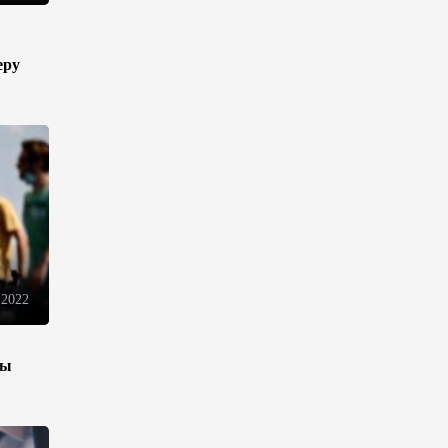
торговли - Мишустин
13:04
7 августа 2026
еру
Узбекистан предложил ЕАЭС
совместную программу
"зеленой трансформации"
12:54
7 августа 2026
ЕАЭС сохраняет
положительную динамику
экономики и наращивает
взаимную торговлю –
 2022
Мишустин
12:48
7 августа 2026
зы
Новые соглашения ЕАЭС
создают условия для