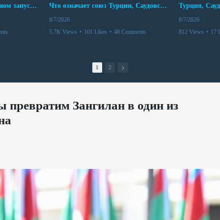
Мир между Баку и Ереваном запускает крупные логистические проекты
Что означает союз Турции, Саудовской Аравии и Пакистана?
8/7/2026
8/7/2026
nts
5.7K Views
•
101 Likes
•
48 Comments
812 Views
•
17 
1
2
 превратим Зангилан в один из
на