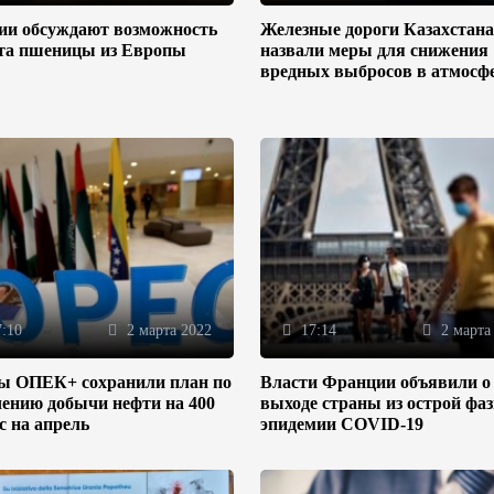
зии обсуждают возможность
Железные дороги Казахстана
та пшеницы из Европы
назвали меры для снижения
вредных выбросов в атмосф
:10
2 марта 2022
17:14
2 марта
ы ОПЕК+ сохранили план по
Власти Франции объявили о
ению добычи нефти на 400
выходе страны из острой фа
/с на апрель
эпидемии COVID-19