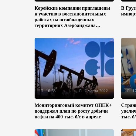
Корейские компании приглашены
В Гру
к участию в восстановительных
импор
работах на освобожденных
территориях Азербайджана
(ФОТО)
16:58
2 марта 2022
17
Мониторинговый комитет ОПЕК+
Стран
поддержал план по росту добычи
увелич
нефти на 400 тыс. б/с в апреле
тыс. б