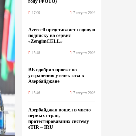
году (ФОТО)
17:00
7 августа 2026
Azercell представляет годовую
подписку на сервис
«ZengimCELL»
15:48
7 августа 2026
ВБ одобрил проект по
устранению утечек газа в
Азербайджане
15:46
7 августа 2026
Азербайджан вошел в число
первых стран,
протестировавших систему
eTIR – IRU