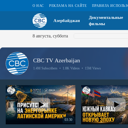
О НАС
РЕКЛАМА НА САЙТЕ
ПРАВИЛА ИСПОЛЬ
Документальные
Азербайджан
фильмы
8 августа, суббота
CBC TV Azerbaijan
1.4M Subscribers
•
1.8K Videos
•
15M Views
03:30