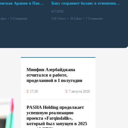
Турция, Саудовская Аравия и Пакистан подписали соглашение о совместной обороне
Баку сохраняет баланс в отношениях с Москвой и Киевом
8/7/2026
Likes
•
5 Comments
516 Views
•
26 Likes
•
7 Comments
Минфин Азербайджана
отчитался о работе,
проделанной в I полугодии
17:20
7 августа 2026
PASHA Holding продолжает
успешную реализацию
проекта «Fərqindəlik»,
который был запущен в 2025