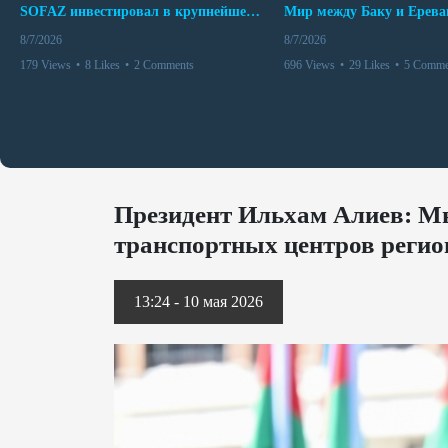
SOFAZ инвестировал в крупнейшего независимого производителя электроэнергии Перу
8/7/2026
8/7/2026
179 Views
•
8 Likes
•
2 Comments
696 Views
•
29 Likes
•
5 Comme
Президент Ильхам Алиев: Мы
транспортных центров регио
13:24 - 10 мая 2026