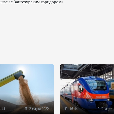
чыван с Зангезурским коридором».
:44
2 марта 2022
16:44
2 марта