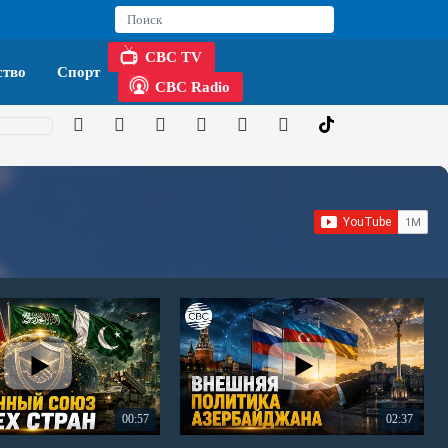
CBC TV
тво
Спорт
CBC Radio
00:57
02:37