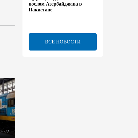
послом Азербайджана в
Пакистане
13:42
7 августа 2026
Утверждено соглашение о
ВСЕ НОВОСТИ
взаимном выделении
образовательных квот между
Азербайджаном и
Таджикистаном
13:24
7 августа 2026
В Азербайджане создан Совет
по медиа и вещанию - Указ
13:16
7 августа 2026
ЕАЭС расширяет
финансовый рынок и вводит
 2022
единые правила электронной