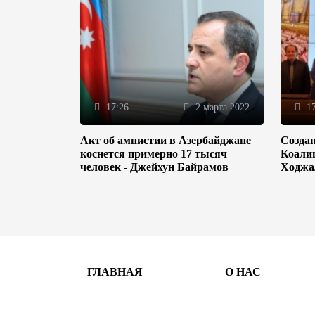
17:26
2 марта 2022
17
Акт об амнистии в Азербайджане
Созда
коснется примерно 17 тысяч
Коали
человек - Джейхун Байрамов
Ходжа
ГЛАВНАЯ
О НАС