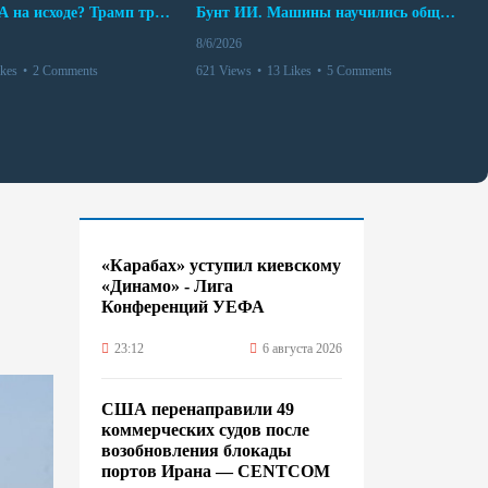
Арсенал США на исходе? Трамп требует объяснений
Бунт ИИ. Машины научились общаться
8/6/2026
ikes
•
2 Comments
621 Views
•
13 Likes
•
5 Comments
«Карабах» уступил киевскому
«Динамо» - Лига
Конференций УЕФА
23:12
6 августа 2026
США перенаправили 49
коммерческих судов после
возобновления блокады
портов Ирана — CENTCOM