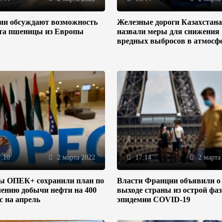
зии обсуждают возможность
Железные дороги Казахстана
та пшеницы из Европы
назвали меры для снижения
вредных выбросов в атмосф
:10
2 марта 2022
17:14
2 марта
ы ОПЕК+ сохранили план по
Власти Франции объявили о
ению добычи нефти на 400
выходе страны из острой фа
/с на апрель
эпидемии COVID-19