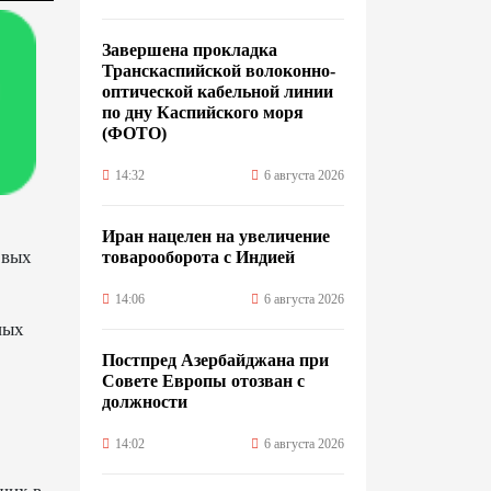
Завершена прокладка
Транскаспийской волоконно-
оптической кабельной линии
по дну Каспийского моря
(ФОТО)
14:32
6 августа 2026
Иран нацелен на увеличение
овых
товарооборота с Индией
14:06
6 августа 2026
ных
Постпред Азербайджана при
Совете Европы отозван с
должности
14:02
6 августа 2026