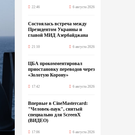
22:46
6 августа 2026
Состоялась встреча между
Президентом Украины и
главой МИД Азербайджана
21:10
6 августа 2026
ЦБА прокомментировал
приостановку переводов через
«Золотую Корону»
17:42
6 августа 2026
Впервые в CineMastercard:
"Человек-паук", снятый
специально для ScreenX
(ВИДЕО)
17:06
6 августа 2026