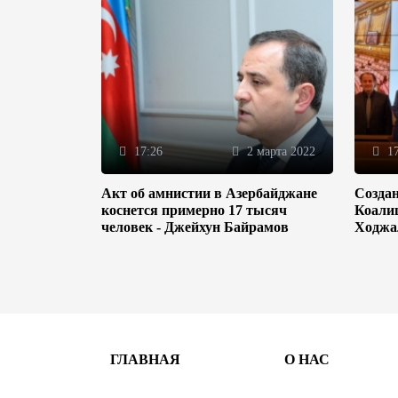
17:26
2 марта 2022
17
Акт об амнистии в Азербайджане
Созда
коснется примерно 17 тысяч
Коали
человек - Джейхун Байрамов
Ходжа
ГЛАВНАЯ
О НАС