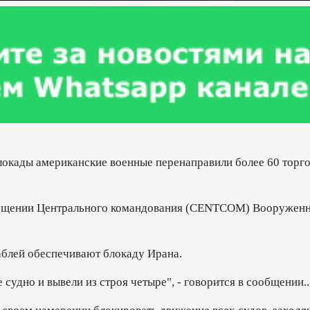
блокады американские военные перенаправили более 60 торг
сообщении Центрального командования (CENTCOM) Вооружен
аблей обеспечивают блокаду Ирана.
удно и вывели из строя четыре", - говорится в сообщении..