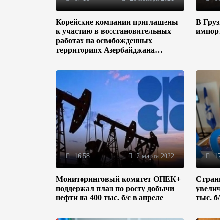
Корейские компании приглашены
В Гру
к участию в восстановительных
импор
работах на освобожденных
территориях Азербайджана
(ФОТО)
16:58
2 марта 2022
17
Мониторинговый комитет ОПЕК+
Стран
поддержал план по росту добычи
увелич
нефти на 400 тыс. б/с в апреле
тыс. б