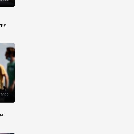
13:18
6 августа 2026
Усиливается контроль в связи
еру
с импортируемыми в
Азербайджан
непродовольственными
товарами
13:16
6 августа 2026
В суде по апелляционным
жалобам граждан Армении
объявлено окончательное
решение
 2022
12:30
6 августа 2026
зы
Цены на азербайджанскую
нефть изменились
разнонаправленно