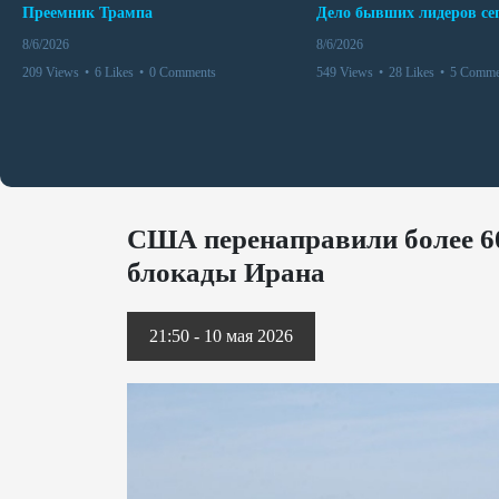
Преемник Трампа
8/6/2026
8/6/2026
209 Views
•
6 Likes
•
0 Comments
549 Views
•
28 Likes
•
5 Comme
США перенаправили более 60
блокады Ирана
21:50 - 10 мая 2026