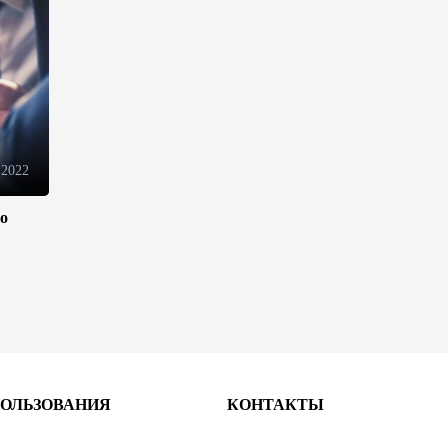
10:14
6 августа 2026
Как Азербайджан и Казахстан
превращают Каспий в
цифровой узел Евразии
08:00
6 августа 2026
 2022
По итогам июля годовая
ло
инфляция в Казахстане
снизилась до 10,2%
04:30
6 августа 2026
Казахстан расширит меры
поддержки отечественных
производителей и
продвижения экспорта
ПОЛЬЗОВАНИЯ
КОНТАКТЫ
22:22
5 августа 2026