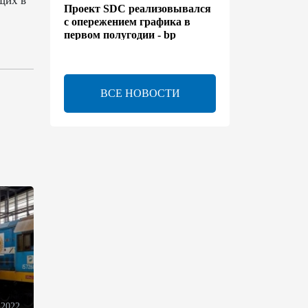
щих в
Проект SDC реализовывался
с опережением графика в
первом полугодии - bp
13:50
6 августа 2026
ВСЕ НОВОСТИ
Расширены полномочия
холдинга AZCON - Указ
13:30
6 августа 2026
Бахтияр Асланбейли
награжден орденом
"Шохрат" - Распоряжение
13:26
6 августа 2026
bp о ходе строительства
солнечной электростанции
"Шафаг"
 2022