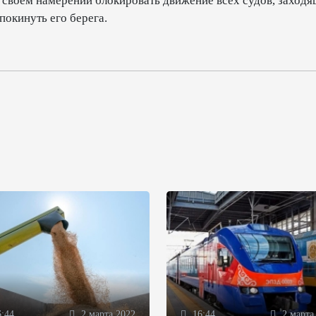
своем намерении блокировать движение всех судов, заходя
покинуть его берега.
:44
2 марта 2022
16:44
2 марта