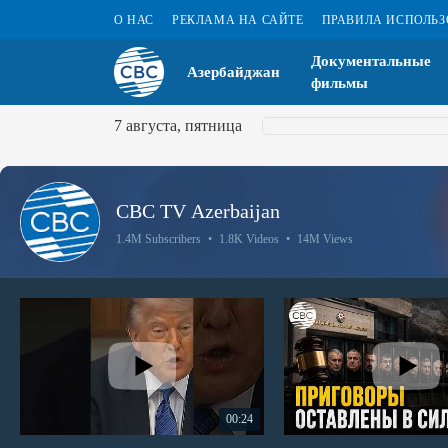
О НАС
РЕКЛАМА НА САЙТЕ
ПРАВИЛА ИСПОЛЬ
Документальные
Азербайджан
фильмы
7 августа, пятница
CBC TV Azerbaijan
1.4M Subscribers
•
1.8K Videos
•
14M Views
00:24