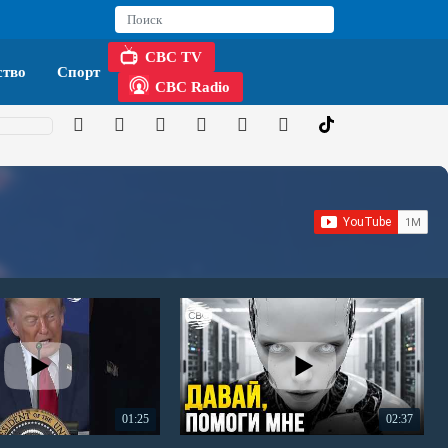
CBC TV
тво
Спорт
CBC Radio
01:25
02:37