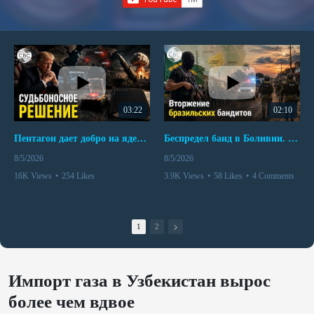
03:22
02:10
Пентагон дает добро на ядерный удар по противникам США
Беспредел банд в Боливии. Расправы над наркоторговцами
8/5/2026
8/5/2026
16K Views
•
254 Likes
3.9K Views
•
58 Likes
•
4 Comments
•
110 Comments
1
2
Импорт газа в Узбекистан вырос
более чем вдвое