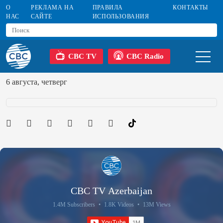
О
РЕКЛАМА НА
ПРАВИЛА
КОНТАКТЫ
НАС
САЙТЕ
ИСПОЛЬЗОВАНИЯ
CBC TV
CBC Radio
6 августа, четверг
CBC TV Azerbaijan
1.4M Subscribers
•
1.8K Videos
•
13M Views