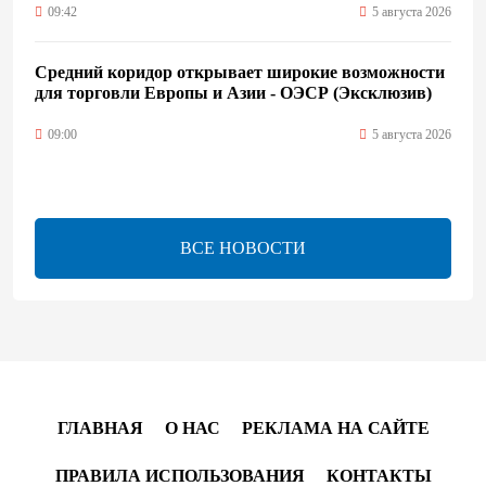
09:42
5 августа 2026
Средний коридор открывает широкие возможности
для торговли Европы и Азии - ОЭСР (Эксклюзив)
09:00
5 августа 2026
Центральная Азия ускоряет цифровой переход:
платежи превращаются в инфраструктуру роста
ВСЕ НОВОСТИ
08:00
5 августа 2026
"Трабзонспор" договорился о переходе Мохамеда
Салаха
02:42
5 августа 2026
ГЛАВНАЯ
О НАС
РЕКЛАМА НА САЙТЕ
Эмир Катара обсудил с Трампом ситуацию вокруг
Ирана
ПРАВИЛА ИСПОЛЬЗОВАНИЯ
КОНТАКТЫ