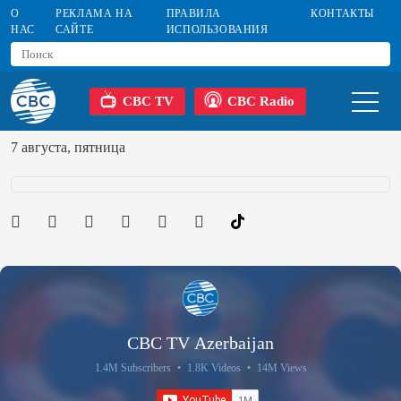
О
РЕКЛАМА НА
ПРАВИЛА
КОНТАКТЫ
НАС
САЙТЕ
ИСПОЛЬЗОВАНИЯ
CBC TV
CBC Radio
7 августа, пятница
CBC TV Azerbaijan
1.4M Subscribers
•
1.8K Videos
•
14M Views