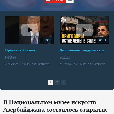
00:24
04:11
Преемник Трампа
Дело бывших лидеров сепаратистского режима в Карабахе
8/6/2026
8/6/2026
209 Views
•
6 Likes
•
0 Comments
549 Views
•
28 Likes
•
5 Comments
1
2
В Национальном музее искусств
Азербайджана состоялось открытие