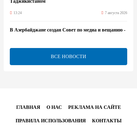
Таджикистаном
13:24
7 августа 2026
В Азербайджане создан Совет по медиа и вещанию -
Указ
13:16
7 августа 2026
ВСЕ НОВОСТИ
ЕАЭС расширяет финансовый рынок и вводит
единые правила электронной торговли - Мишустин
13:04
7 августа 2026
Узбекистан предложил ЕАЭС совместную
программу "зеленой трансформации"
ГЛАВНАЯ
О НАС
РЕКЛАМА НА САЙТЕ
12:54
7 августа 2026
ПРАВИЛА ИСПОЛЬЗОВАНИЯ
КОНТАКТЫ
ЕАЭС сохраняет положительную динамику