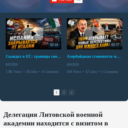
02:18
02:57
Скандал в ЕС: границы снова под контролем
Азербайджан становится мостом между Востоком и Западом
8/8/2026
8/8/2026
1.8K Views
•
28 Likes
•
4 Comments
444 Views
•
12 Likes
•
1 Comments
1
2
Делегация Литовской военной
академии находится с визитом в