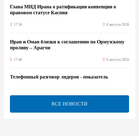
Глава МИД Ирана о ратификации конвенции о
правовом статусе Каспия
17:56
8 августа 2026
Иран и Оман близки к соглашению по Ормузскому
проливу – Арагчи
17:46
8 августа 2026
Телефонный разговор лидеров - показатель
институционализации процесса нормализации
между Азербайджаном и Арменией — Цукерман
17:00
8 августа 2026
ВСЕ НОВОСТИ
Хикмет Гаджиев поделился публикацией в связи с
годовщиной Вашингтонского саммита (ВИДЕО)
15:14
8 августа 2026