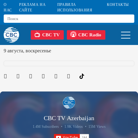
О
РЕКЛАМА НА
ПРАВИЛА
КОНТАКТЫ
НАС
САЙТЕ
ИСПОЛЬЗОВАНИЯ
CBC TV
CBC Radio
9 августа, воскресенье
CBC TV Azerbaijan
1.4M Subscribers
•
1.9K Videos
•
15M Views