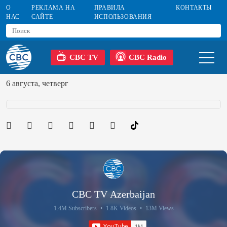
О
РЕКЛАМА НА
ПРАВИЛА
КОНТАКТЫ
НАС
САЙТЕ
ИСПОЛЬЗОВАНИЯ
CBC TV
CBC Radio
6 августа, четверг
CBC TV Azerbaijan
1.4M Subscribers
•
1.8K Videos
•
13M Views