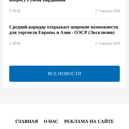
09:42
5 августа 2026
Средний коридор открывает широкие возможности
для торговли Европы и Азии - ОЭСР (Эксклюзив)
09:00
5 августа 2026
Центральная Азия ускоряет цифровой переход:
платежи превращаются в инфраструктуру роста
ВСЕ НОВОСТИ
08:00
5 августа 2026
"Трабзонспор" договорился о переходе Мохамеда
Салаха
02:42
5 августа 2026
ГЛАВНАЯ
О НАС
РЕКЛАМА НА САЙТЕ
Эмир Катара обсудил с Трампом ситуацию вокруг