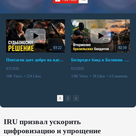
03:22
02:10
Пентагон дает добро на ядерный удар по противникам США
Беспредел банд в Боливии. Расправы над наркоторговцами
8/5/2026
8/5/2026
16K Views
•
254 Likes
3.9K Views
•
58 Likes
•
4 Comments
•
110 Comments
1
2
IRU призвал ускорить
цифровизацию и упрощение