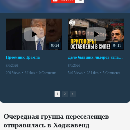
00:24
04:11
Преемник Трампа
Дело бывших лидеров сепаратистского режима в Карабахе
8/6/2026
8/6/2026
209 Views
•
6 Likes
•
0 Comments
549 Views
•
28 Likes
•
5 Comments
1
2
Очередная группа переселенцев
отправилась в Ходжавенд