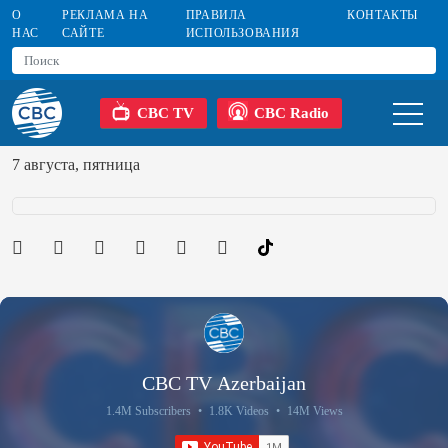
О
РЕКЛАМА НА
ПРАВИЛА
КОНТАКТЫ
НАС
САЙТЕ
ИСПОЛЬЗОВАНИЯ
CBC TV
CBC Radio
7 августа, пятница
CBC TV Azerbaijan
1.4M Subscribers
•
1.8K Videos
•
14M Views