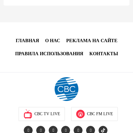
единые правила электронной торговли - Мишустин
13:04
7 августа 2026
Узбекистан предложил ЕАЭС совместную
программу "зеленой трансформации"
ГЛАВНАЯ
О НАС
РЕКЛАМА НА САЙТЕ
12:54
7 августа 2026
ПРАВИЛА ИСПОЛЬЗОВАНИЯ
КОНТАКТЫ
ЕАЭС сохраняет положительную динамику
экономики и наращивает взаимную торговлю –
Мишустин
12:48
7 августа 2026
Новые соглашения ЕАЭС создают условия для
электронной торговли и общего рынка - Турчин
CBC TV LIVE
CBC FM LIVE
12:18
7 августа 2026