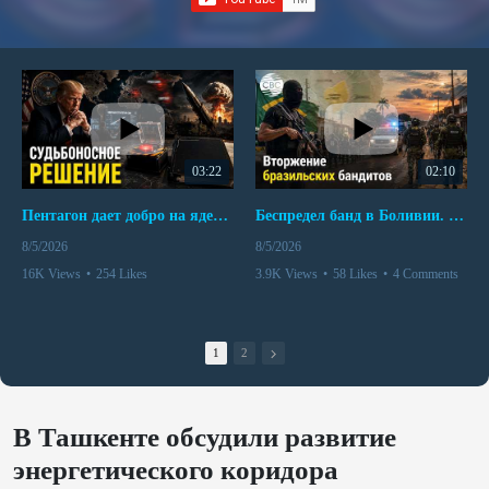
03:22
02:10
Пентагон дает добро на ядерный удар по противникам США
Беспредел банд в Боливии. Расправы над наркоторговцами
8/5/2026
8/5/2026
16K Views
•
254 Likes
3.9K Views
•
58 Likes
•
4 Comments
•
110 Comments
1
2
В Ташкенте обсудили развитие
энергетического коридора