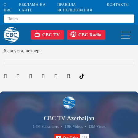
О
РЕКЛАМА НА
ПРАВИЛА
КОНТАКТЫ
НАС
САЙТЕ
ИСПОЛЬЗОВАНИЯ
CBC TV
CBC Radio
6 августа, четверг
CBC TV Azerbaijan
1.4M Subscribers
•
1.8K Videos
•
13M Views