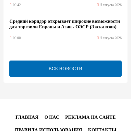
09:42
5 августа 2026
Средний коридор открывает широкие возможности
для торговли Европы и Азии - ОЭСР (Эксклюзив)
09:00
5 августа 2026
Центральная Азия ускоряет цифровой переход:
платежи превращаются в инфраструктуру роста
ВСЕ НОВОСТИ
08:00
5 августа 2026
"Трабзонспор" договорился о переходе Мохамеда
Салаха
02:42
5 августа 2026
ГЛАВНАЯ
О НАС
РЕКЛАМА НА САЙТЕ
Эмир Катара обсудил с Трампом ситуацию вокруг
Ирана
ПРАВИЛА ИСПОЛЬЗОВАНИЯ
КОНТАКТЫ