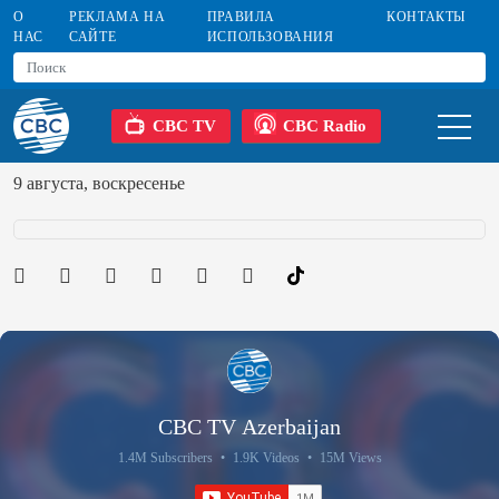
О
РЕКЛАМА НА
ПРАВИЛА
КОНТАКТЫ
НАС
САЙТЕ
ИСПОЛЬЗОВАНИЯ
CBC TV
CBC Radio
9 августа, воскресенье
CBC TV Azerbaijan
1.4M Subscribers
•
1.9K Videos
•
15M Views