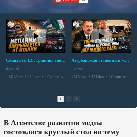
02:18
02:57
Скандал в ЕС: границы снова под контролем
Азербайджан становится мостом между Востоком и Западом
8/8/2026
8/8/2026
1.8K Views
•
28 Likes
•
4 Comments
444 Views
•
12 Likes
•
1 Comments
1
2
В Агентстве развития медиа
состоялася круглый стол на тему