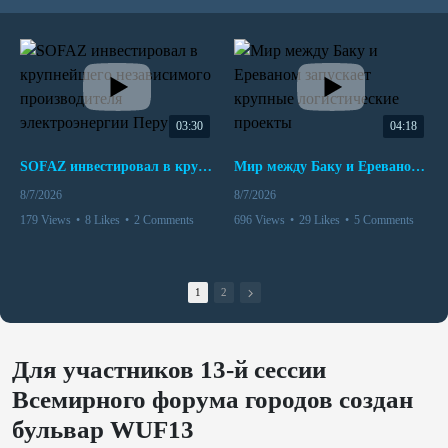
03:30
04:18
SOFAZ инвестировал в крупнейшего независимого производителя электроэнергии Перу
Мир между Баку и Ереваном запускает крупные логистические проекты
8/7/2026
8/7/2026
179 Views
•
8 Likes
•
2 Comments
696 Views
•
29 Likes
•
5 Comments
1
2
Для участников 13-й сессии
Всемирного форума городов создан
бульвар WUF13