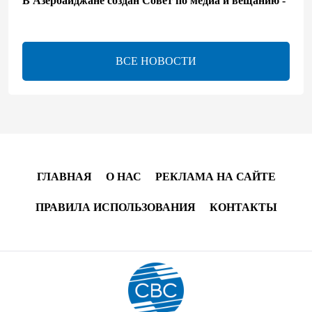
В Азербайджане создан Совет по медиа и вещанию -
Указ
13:16
7 августа 2026
ВСЕ НОВОСТИ
ЕАЭС расширяет финансовый рынок и вводит
единые правила электронной торговли - Мишустин
13:04
7 августа 2026
Узбекистан предложил ЕАЭС совместную
программу "зеленой трансформации"
ГЛАВНАЯ
О НАС
РЕКЛАМА НА САЙТЕ
12:54
7 августа 2026
ПРАВИЛА ИСПОЛЬЗОВАНИЯ
КОНТАКТЫ
ЕАЭС сохраняет положительную динамику
экономики и наращивает взаимную торговлю –
Мишустин
12:48
7 августа 2026