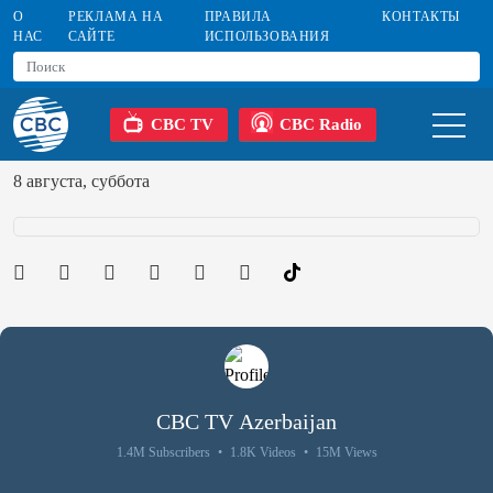
О
РЕКЛАМА НА
ПРАВИЛА
КОНТАКТЫ
НАС
САЙТЕ
ИСПОЛЬЗОВАНИЯ
CBC TV
CBC Radio
8 августа, суббота
CBC TV Azerbaijan
1.4M Subscribers
•
1.8K Videos
•
15M Views