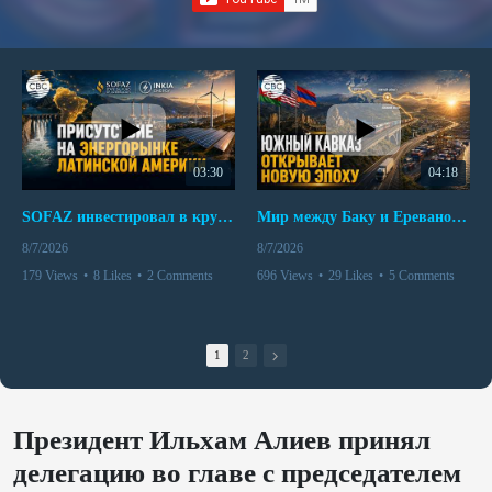
03:30
04:18
SOFAZ инвестировал в крупнейшего независимого производителя электроэнергии Перу
Мир между Баку и Ереваном запускает крупные логистические проекты
8/7/2026
8/7/2026
179 Views
•
8 Likes
•
2 Comments
696 Views
•
29 Likes
•
5 Comments
1
2
Президент Ильхам Алиев принял
делегацию во главе с председателем