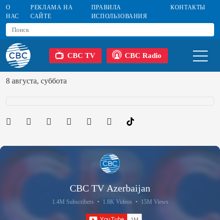
О
РЕКЛАМА НА
ПРАВИЛА
КОНТАКТЫ
НАС
САЙТЕ
ИСПОЛЬЗОВАНИЯ
CBC TV
CBC Radio
8 августа, суббота
CBC TV Azerbaijan
1.4M Subscribers
•
1.8K Videos
•
15M Views