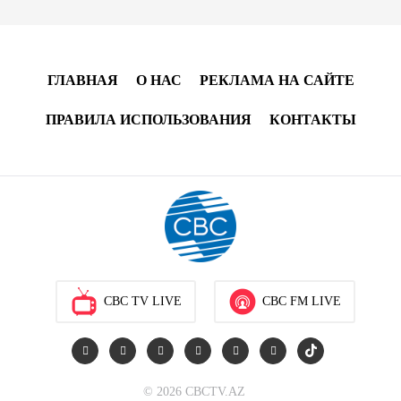
13:04
7 августа 2026
Узбекистан предложил ЕАЭС совместную
программу "зеленой трансформации"
ГЛАВНАЯ
О НАС
РЕКЛАМА НА САЙТЕ
12:54
7 августа 2026
ПРАВИЛА ИСПОЛЬЗОВАНИЯ
КОНТАКТЫ
ЕАЭС сохраняет положительную динамику
экономики и наращивает взаимную торговлю –
Мишустин
12:48
7 августа 2026
Новые соглашения ЕАЭС создают условия для
электронной торговли и общего рынка - Турчин
CBC TV LIVE
CBC FM LIVE
12:18
7 августа 2026
Беларусь предложила пересмотреть механизм
© 2026 CBCTV.AZ
финансирования промкооперации в ЕАЭС