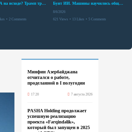
Арсенал США на исходе? Трамп требует объяснений
Бунт ИИ. Машины научились общаться
8/6/2026
ikes
•
2 Comments
621 Views
•
13 Likes
•
5 Comments
Минфин Азербайджана
отчитался о работе,
проделанной в I полугодии
17:20
7 августа 2026
PASHA Holding продолжает
успешную реализацию
проекта «Fərqindəlik»,
который был запущен в 2025