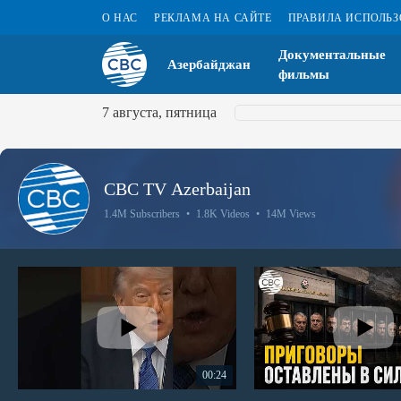
О НАС
РЕКЛАМА НА САЙТЕ
ПРАВИЛА ИСПОЛЬ
Документальные
Азербайджан
фильмы
7 августа, пятница
CBC TV Azerbaijan
1.4M Subscribers
•
1.8K Videos
•
14M Views
00:24