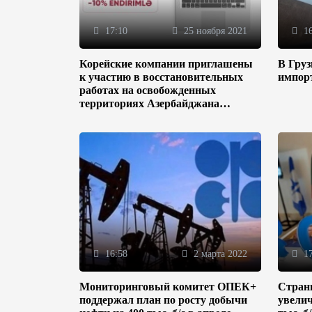
17:10
25 ноября 2021
16
Корейские компании приглашены
В Гру
к участию в восстановительных
импор
работах на освобожденных
территориях Азербайджана
(ФОТО)
16:58
2 марта 2022
17
Мониторинговый комитет ОПЕК+
Стран
поддержал план по росту добычи
увелич