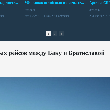
Дело бывших лидеров сепаратистского режима в Карабахе
300 человек освободили из плена террористов. Невероятная история спасения
8/6/2026
8/6/2026
nts
397 Views
•
10 Likes
•
4 Comments
293 Views
•
7 L
1
2
ых рейсов между Баку и Братиславой