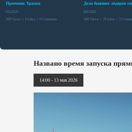
Преемник Трампа
8/6/2026
8/6/2026
209 Views
•
6 Likes
•
0 Comments
549 Views
•
28 Likes
•
5 Comme
Названо время запуска прям
14:00 - 13 мая 2026