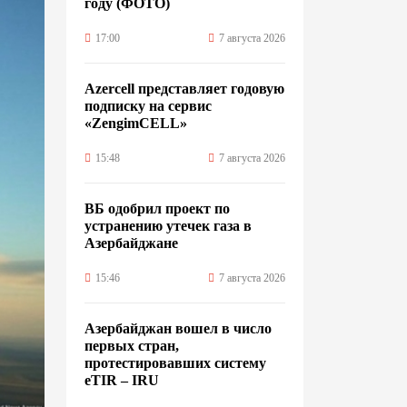
году (ФОТО)
17:00
7 августа 2026
Azercell представляет годовую
подписку на сервис
«ZengimCELL»
15:48
7 августа 2026
ВБ одобрил проект по
устранению утечек газа в
Азербайджане
15:46
7 августа 2026
Азербайджан вошел в число
первых стран,
протестировавших систему
eTIR – IRU