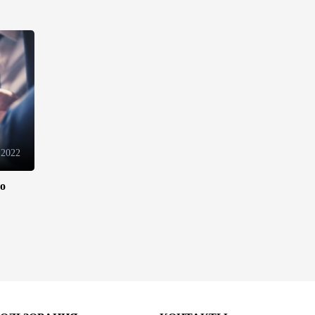
электронной торговли и
общего рынка - Турчин
12:18
7 августа 2026
Беларусь предложила
пересмотреть механизм
финансирования
промкооперации в ЕАЭС
12:08
7 августа 2026
 2022
ло
Процесс сближения Армении
с ЕС требует
предварительной подготовки
- Пашинян
10:40
7 августа 2026
Пашинян призвал устранить
барьеры для свободного