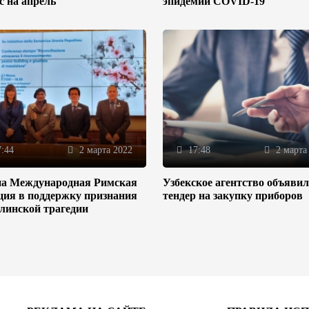
/с на апрель
эпидемии COVID-19
:44
2 марта 2022
17:48
2 марта
на Международная Римская
Узбекское агентство объяви
ция в поддержку признания
тендер на закупку приборов
линской трагедии