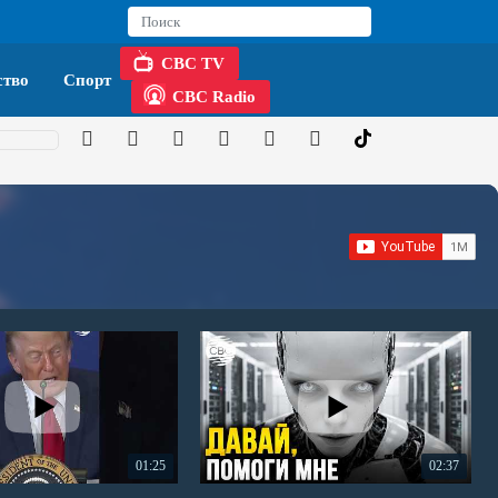
CBC TV
тво
Спорт
CBC Radio
01:25
02:37