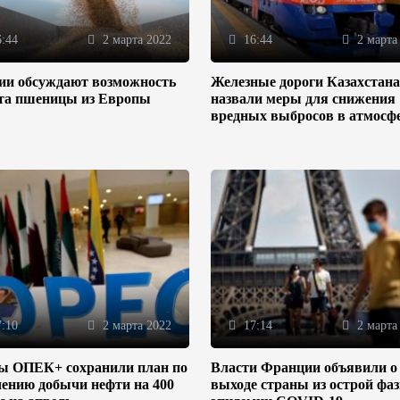
:44
2 марта 2022
16:44
2 марта
зии обсуждают возможность
Железные дороги Казахстана
та пшеницы из Европы
назвали меры для снижения
вредных выбросов в атмосф
:10
2 марта 2022
17:14
2 марта
ы ОПЕК+ сохранили план по
Власти Франции объявили о
ению добычи нефти на 400
выходе страны из острой фа