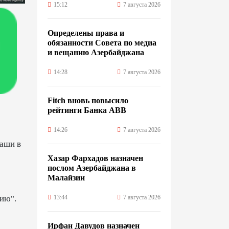
15:12
7 августа 2026
Определены права и
обязанности Совета по медиа
и вещанию Азербайджана
14:28
7 августа 2026
Fitch вновь повысило
рейтинги Банка ABB
14:26
7 августа 2026
Раши в
Хазар Фархадов назначен
послом Азербайджана в
Малайзии
13:44
7 августа 2026
кию".
Ирфан Давудов назначен