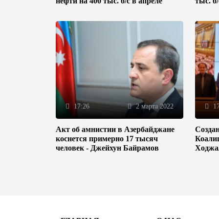
нефти на 400 тыс. б/с в апреле
тыс. б
17:26
2 марта 2022
17
Акт об амнистии в Азербайджане
Созда
коснется примерно 17 тысяч
Коали
человек - Джейхун Байрамов
Ходжа