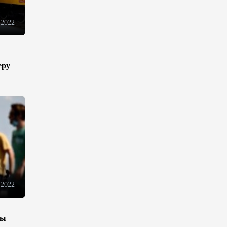
торговли - Мишустин
 2022
13:04
7 августа 2026
Узбекистан предложил ЕАЭС
еру
совместную программу
"зеленой трансформации"
12:54
7 августа 2026
ЕАЭС сохраняет
положительную динамику
экономики и наращивает
взаимную торговлю –
Мишустин
12:48
7 августа 2026
 2022
Новые соглашения ЕАЭС
зы
создают условия для