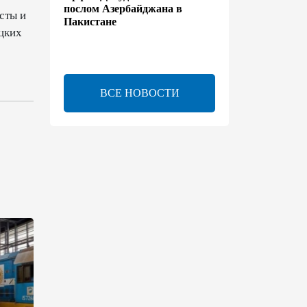
послом Азербайджана в
сты и
Пакистане
ацких
13:42
7 августа 2026
Утверждено соглашение о
ВСЕ НОВОСТИ
взаимном выделении
образовательных квот между
Азербайджаном и
Таджикистаном
13:24
7 августа 2026
В Азербайджане создан Совет
по медиа и вещанию - Указ
13:16
7 августа 2026
ЕАЭС расширяет
финансовый рынок и вводит
единые правила электронной