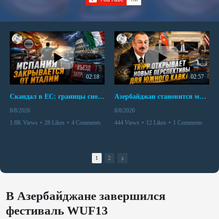
02:18
02:57
Скандал в ЕС: границы снова под контролем
Азербайджан становится мостом между Востоком и Западом
8/8/2026
8/8/2026
1.8K Views
•
28 Likes
•
4 Comments
444 Views
•
12 Likes
•
1 Comments
1
2
В Азербайджане завершился
фестиваль WUF13