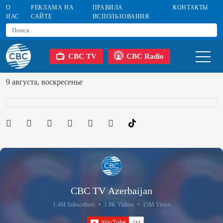
О
РЕКЛАМА НА
ПРАВИЛА
КОНТАКТЫ
НАС
САЙТЕ
ИСПОЛЬЗОВАНИЯ
CBC TV
CBC Radio
9 августа, воскресенье
CBC TV Azerbaijan
1.4M Subscribers
•
1.9K Videos
•
15M Views