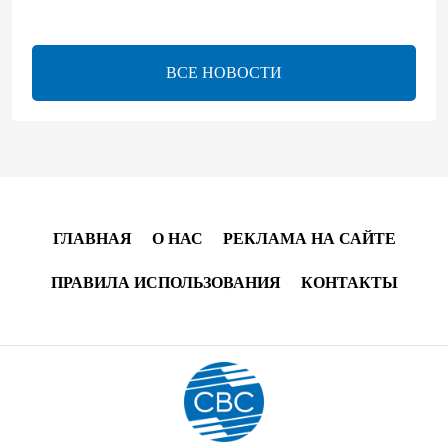
проливу – Арагчи
17:46
8 августа 2026
ВСЕ НОВОСТИ
Телефонный разговор лидеров - показатель
институционализации процесса нормализации
между Азербайджаном и Арменией — Цукерман
17:00
8 августа 2026
Хикмет Гаджиев поделился публикацией в связи с
ГЛАВНАЯ
О НАС
РЕКЛАМА НА САЙТЕ
годовщиной Вашингтонского саммита (ВИДЕО)
ПРАВИЛА ИСПОЛЬЗОВАНИЯ
КОНТАКТЫ
15:14
8 августа 2026
В минобороны Азербайджана прошло собрание
военных атташе в зарубежных странах (ФОТО)
14:34
8 августа 2026