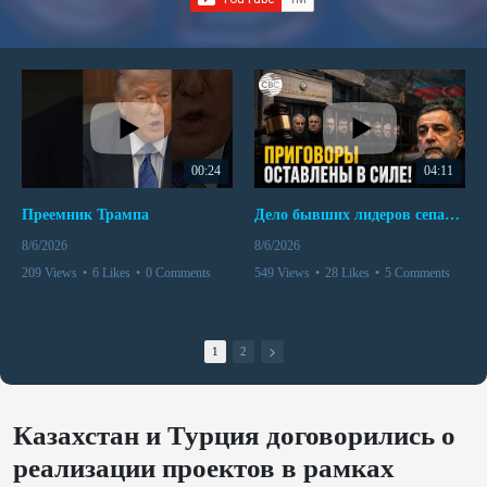
00:24
04:11
Преемник Трампа
Дело бывших лидеров сепаратистского режима в Карабахе
8/6/2026
8/6/2026
209 Views
•
6 Likes
•
0 Comments
549 Views
•
28 Likes
•
5 Comments
1
2
Казахстан и Турция договорились о
реализации проектов в рамках