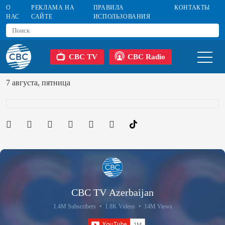
О
РЕКЛАМА НА
ПРАВИЛА
КОНТАКТЫ
НАС
САЙТЕ
ИСПОЛЬЗОВАНИЯ
CBC TV
CBC Radio
7 августа, пятница
CBC TV Azerbaijan
1.4M Subscribers
•
1.8K Videos
•
14M Views