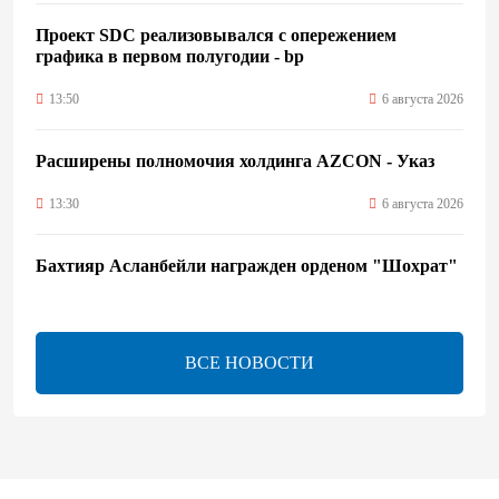
Проект SDC реализовывался с опережением
графика в первом полугодии - bp
13:50
6 августа 2026
Расширены полномочия холдинга AZCON - Указ
13:30
6 августа 2026
Бахтияр Асланбейли награжден орденом "Шохрат"
- Распоряжение
13:26
6 августа 2026
ВСЕ НОВОСТИ
bp о ходе строительства солнечной электростанции
"Шафаг"
13:18
6 августа 2026