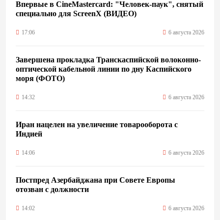
Впервые в CineMastercard: "Человек-паук", снятый
специально для ScreenX (ВИДЕО)
17:06
6 августа 2026
Завершена прокладка Транскаспийской волоконно-
оптической кабельной линии по дну Каспийского
моря (ФОТО)
14:32
6 августа 2026
Иран нацелен на увеличение товарооборота с
Индией
14:06
6 августа 2026
Постпред Азербайджана при Совете Европы
отозван с должности
14:02
6 августа 2026