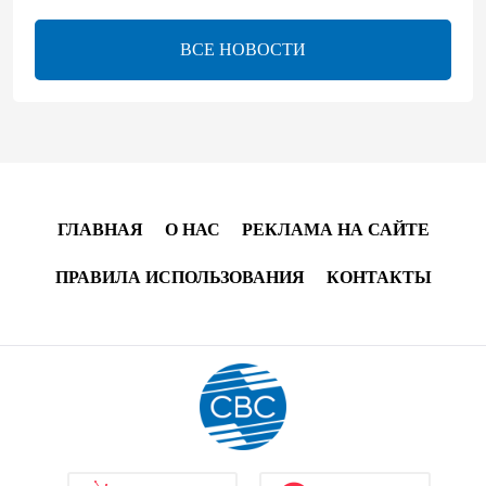
17:46
8 августа 2026
ВСЕ НОВОСТИ
Телефонный разговор лидеров - показатель
институционализации процесса нормализации
между Азербайджаном и Арменией — Цукерман
17:00
8 августа 2026
Хикмет Гаджиев поделился публикацией в связи с
ГЛАВНАЯ
О НАС
РЕКЛАМА НА САЙТЕ
годовщиной Вашингтонского саммита (ВИДЕО)
ПРАВИЛА ИСПОЛЬЗОВАНИЯ
КОНТАКТЫ
15:14
8 августа 2026
В минобороны Азербайджана прошло собрание
военных атташе в зарубежных странах (ФОТО)
14:34
8 августа 2026
МИД Франции выступил с заявлением по случаю