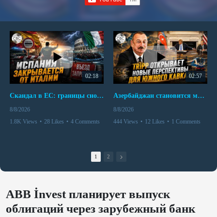
02:18
02:57
Скандал в ЕС: границы снова под контролем
Азербайджан становится мостом между Востоком и Западом
8/8/2026
8/8/2026
1.8K Views
•
28 Likes
•
4 Comments
444 Views
•
12 Likes
•
1 Comments
1
2
ABB İnvest планирует выпуск
облигаций через зарубежный банк