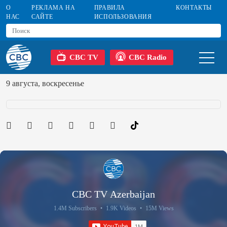
О
РЕКЛАМА НА
ПРАВИЛА
КОНТАКТЫ
НАС
САЙТЕ
ИСПОЛЬЗОВАНИЯ
CBC TV
CBC Radio
9 августа, воскресенье
CBC TV Azerbaijan
1.4M Subscribers
•
1.9K Videos
•
15M Views