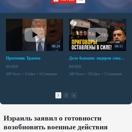
00:24
04:11
Преемник Трампа
Дело бывших лидеров сепаратистского режима в Карабахе
8/6/2026
8/6/2026
209 Views
•
6 Likes
•
0 Comments
549 Views
•
28 Likes
•
5 Comments
1
2
Израиль заявил о готовности
возобновить военные действия