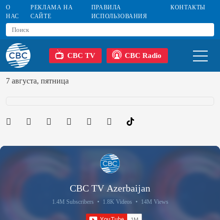
О
РЕКЛАМА НА
ПРАВИЛА
КОНТАКТЫ
НАС
САЙТЕ
ИСПОЛЬЗОВАНИЯ
CBC TV
CBC Radio
7 августа, пятница
CBC TV Azerbaijan
1.4M Subscribers
•
1.8K Videos
•
14M Views